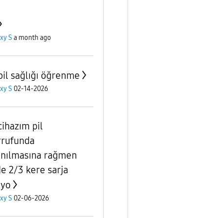
xy S
a month ago
pil sağlığı öğrenme
xy S
02-14-2026
cihazım pil
rrufunda
anılmasına rağmen
e 2/3 kere sarja
ıyo
xy S
02-06-2026