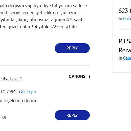
ala değişim yapılıyo diye biliyorum sadece
S23 
arklı servislerden getirdikleri için uzun
in
Gala
9 yılında çıkmış olmasına rağmen 4.5 saat
en güzel daha 3 4 yıllık s22 serisi bile
Pil S
REPLY
Reza
in
Gala
OPTIONS
ctive Level 1
02:17 PM
in
Galaxy S
in teşekkür ederim.
REPLY
ike