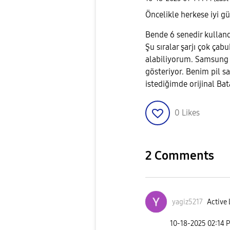
Öncelikle herkese iyi gü
Bende 6 senedir kulland
Şu sıralar şarjı çok çab
alabiliyorum. Samsung 
gösteriyor. Benim pil sa
istediğimde orijinal Bat
0
Likes
2 Comments
yagiz5217
Active 
‎10-18-2025
02:14 