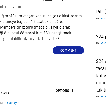
nler diliyorum.
Pil..
ığım s10+ ım var.şarj konusuna çok dikkat ederim.
in
Gala
uk bitmeye başladı. 4.5 saat ekran süresi
Members cihaz tanılamada pil zayıf olarak
ğlığını nasıl öğrenebilirim ? Ve değiştirmek
S24 
arya bulabilirmiyim yetkili serviste ?
in
Gala
COMMENT
S24 
tasa
kull
günd
takıl
OPTIONS
Level 4
in
Gala
PM
in
Galaxy S