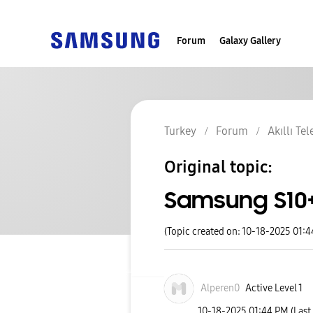
Forum
Galaxy Gallery
Turkey
Forum
Akıllı Te
Original topic:
Samsung S10+
(Topic created on: 10-18-2025 01:
Alperen0
Active Level 1
‎10-18-2025
01:44 PM
(Last