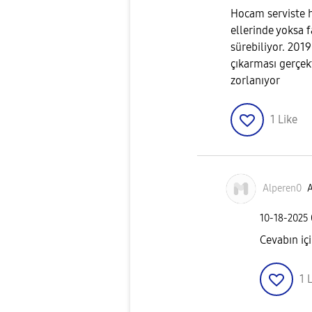
Hocam serviste h
ellerinde yoksa f
sürebiliyor. 201
çıkarması gerçekt
zorlanıyor
1
Like
Alperen0
A
‎10-18-2025
Cevabın iç
1
L