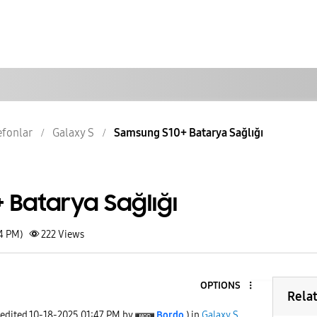
lefonlar
Galaxy S
Samsung S10+ Batarya Sağlığı
 Batarya Sağlığı
44 PM)
222
Views
OPTIONS
Rela
 edited
‎10-18-2025
01:47 PM
by
Bordo
) in
Galaxy S