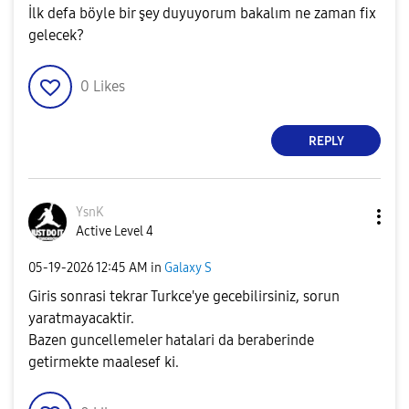
İlk defa böyle bir şey duyuyorum bakalım ne zaman fix
gelecek?
0
Likes
REPLY
YsnK
Active Level 4
‎05-19-2026
12:45 AM
in
Galaxy S
Giris sonrasi tekrar Turkce'ye gecebilirsiniz, sorun
yaratmayacaktir.
Bazen guncellemeler hatalari da beraberinde
getirmekte maalesef ki.