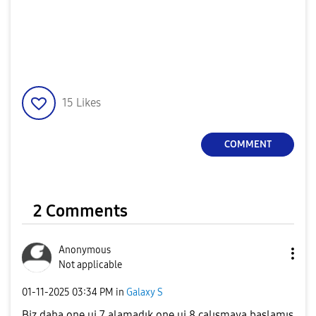
15
Likes
COMMENT
2 Comments
Anonymous
Not applicable
‎01-11-2025
03:34 PM
in
Galaxy S
Biz daha one ui 7 alamadık one ui 8 çalışmaya başlamış