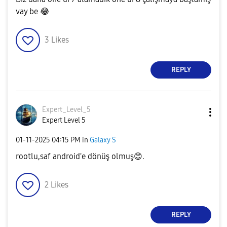
vay be
😂
3
Likes
REPLY
Expert_Level_5
Expert Level 5
‎01-11-2025
04:15 PM
in
Galaxy S
rootlu,saf android'e dönüş olmuş
😊
.
2
Likes
REPLY