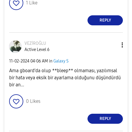
1
Like
REPLY
VEZİROĞLU
Active Level 6
‎11-02-2024
04:06 AM
in
Galaxy S
Ama gboard'da olup **bleep** olmaması, yazılımsal
bir hata veya eksik bir ayarlama olduğunu düşündürdü
bir an...
0
Likes
REPLY