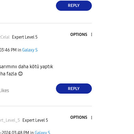
REPLY
OPTIONS
zCela
l
Expert Level 5
03:46 PM
in
Galaxy S
arımınıı daha kötü yaptık
aha fazla
😊
REPLY
Likes
OPTIONS
rt_Level_5
Expert Level 5
2-2024
03:48 PM
in
Galaxy S