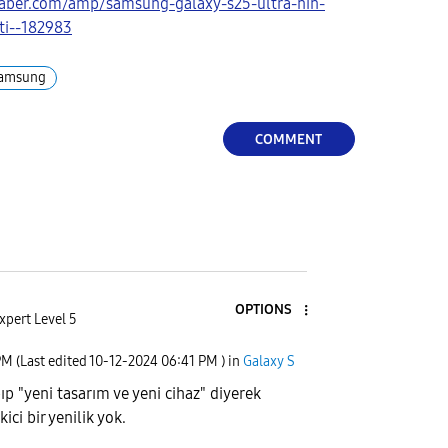
aber.com/amp/samsung-galaxy-s25-ultra-nin-
ti--182983
amsung
COMMENT
OPTIONS
xpert Level 5
PM
(Last edited
‎10-12-2024
06:41 PM
) in
Galaxy S
ıp "yeni tasarım ve yeni cihaz" diyerek
ekici bir yenilik yok.