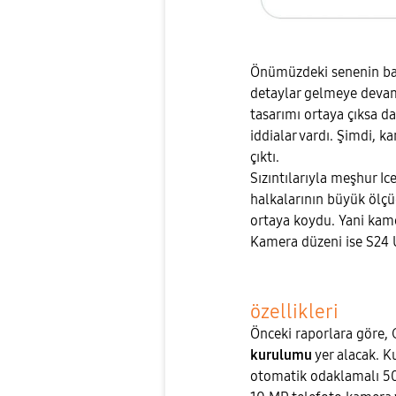
Önümüzdeki senenin başıl
detaylar gelmeye devam
tasarımı ortaya çıksa d
iddialar vardı. Şimdi, k
çıktı.
Sızıntılarıyla meşhur I
halkalarının büyük ölç
ortaya koydu. Yani kame
Kamera düzeni ise S24 U
özellikleri
Önceki raporlara göre, 
kurulumu
yer alacak. K
otomatik odaklamalı 50 