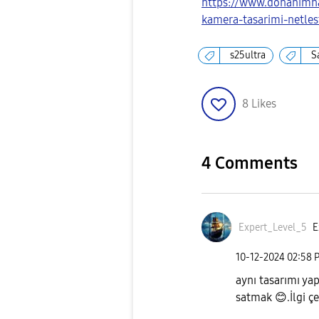
https://www.donanimh
kamera-tasarimi-netles
s25ultra
S
8
Likes
4 Comments
Expert_Level_5
E
‎10-12-2024
02:58 
aynı tasarımı yap
satmak
😊
.İlgi ç