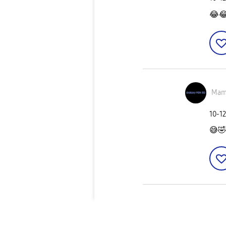
😂

Mam
‎10-1
😅
🤣