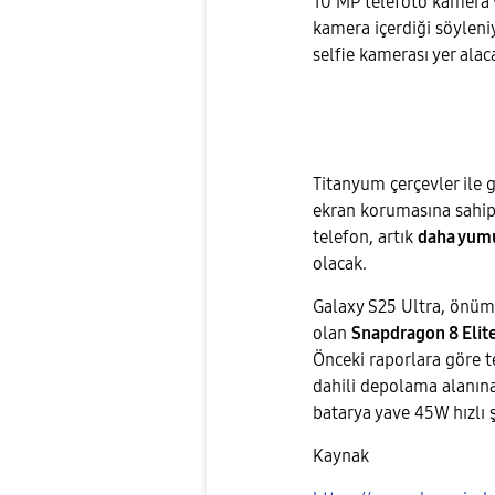
10 MP telefoto kamera
kamera içerdiği söyleniy
selfie kamerası yer alac
Titanyum çerçevler ile 
ekran korumasına sahip 
telefon, artık
daha yum
olacak.
Galaxy S25 Ultra, önüm
olan
Snapdragon 8 Elit
Önceki raporlara göre
dahili depolama alanına
batarya yave 45W hızlı
Kaynak