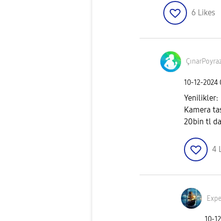
6
Likes
ÇınarPoyra
‎10-12-2024
Yenilikler:
Kamera tas
20bin tl d
4
Expe
‎10-1