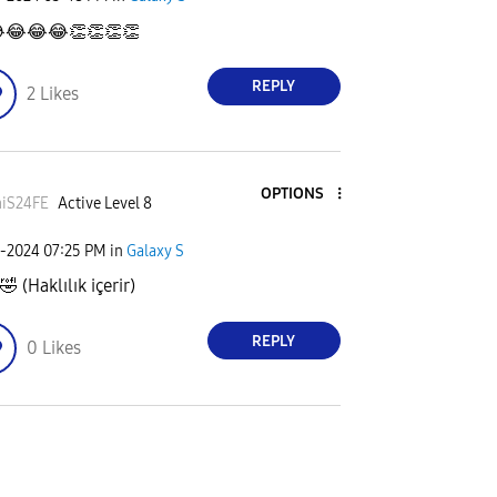

😂
😂
😂
👏
👏
👏
👏
REPLY
2
Likes
OPTIONS
iS24FE
Active Level 8
2-2024
07:25 PM
in
Galaxy S
🤣
(Haklılık içerir)
REPLY
0
Likes