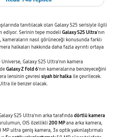
arında tanıtılacak olan Galaxy S25 serisiyle ilgili
 ediyor. Serinin tepe modeli
Galaxy S25 Ultra
'nın
a, kameraların nasıl görüneceği konusunda farklı
amera halkaları hakkında daha fazla ayrıntı ortaya
ce Universe, Galaxy S25 Ultra'nın kamera
üde
Galaxy Z Fold 6
'nın kameralarına benzeyeceğini
ra lensinin çevresi
siyah bir halka
ile çevrilecek.
ltra ile benzer olacak.
Galaxy S25 Ultra'nın arka tarafında
dörtlü kamera
urulumun, OIS özellikli
200 MP
ana arka kamera,
MP ultra geniş kamera, 3x optik yakınlaştırmalı