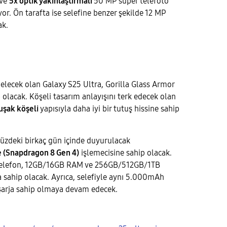
 ve
5x optik yakınlaştırmalı
50 MP süper telefoto
or. Ön tarafta ise selefine benzer şekilde 12 MP
ak.
gelecek olan Galaxy S25 Ultra, Gorilla Glass Armor
olacak. Köşeli tasarım anlayışını terk edecek olan
uşak köşeli
yapısıyla daha iyi bir tutuş hissine sahip
üzdeki birkaç gün içinde duyurulacak
e (Snapdragon 8 Gen 4)
işlemecisine sahip olacak.
 telefon, 12GB/16GB RAM ve 256GB/512GB/1TB
 sahip olacak. Ayrıca, selefiyle aynı 5.000mAh
 şarja sahip olmaya devam edecek.