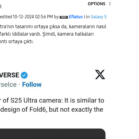
OPTIONS
8
 edited
‎10-12-2024
02:56 PM
by
Eflatun
) in
Galaxy S
a'nın tasarımı ortaya çıksa da, kameraların nasıl
rklı iddialar vardı. Şimdi, kamera halkaları
ntı ortaya çıktı.