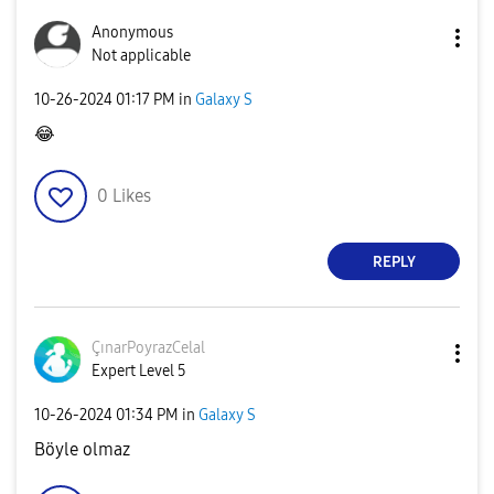
Anonymous
Not applicable
‎10-26-2024
01:17 PM
in
Galaxy S
😂
0
Likes
REPLY
ÇınarPoyrazCela
l
Expert Level 5
‎10-26-2024
01:34 PM
in
Galaxy S
Böyle olmaz