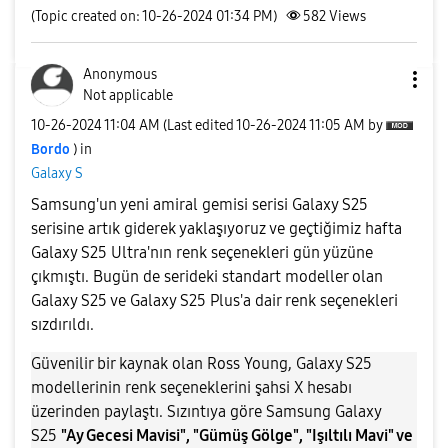
(Topic created on: 10-26-2024 01:34 PM)
582
Views
Anonymous
Not applicable
‎10-26-2024
11:04 AM
(Last edited
‎10-26-2024
11:05 AM
by
Bordo
) in
Galaxy S
Samsung'un yeni amiral gemisi serisi Galaxy S25
serisine artık giderek yaklaşıyoruz ve geçtiğimiz hafta
Galaxy S25 Ultra'nın renk seçenekleri gün yüzüne
çıkmıştı. Bugün de serideki standart modeller olan
Galaxy S25 ve Galaxy S25 Plus'a dair renk seçenekleri
sızdırıldı.
Güvenilir bir kaynak olan Ross Young, Galaxy S25
modellerinin renk seçeneklerini şahsi X hesabı
üzerinden paylaştı. Sızıntıya göre Samsung Galaxy
S25
"Ay Gecesi Mavisi", "Gümüş Gölge", "Işıltılı Mavi" ve