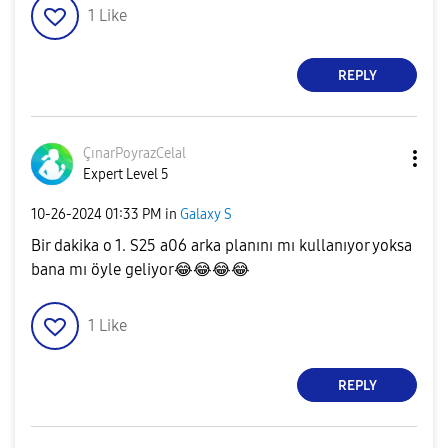
1
Like
REPLY
ÇınarPoyrazCela
l
Expert Level 5
‎10-26-2024
01:33 PM
in
Galaxy S
Bir dakika o 1. S25 a06 arka planını mı kullanıyor yoksa
bana mı öyle geliyor
😂
😂
😂
😂
1
Like
REPLY