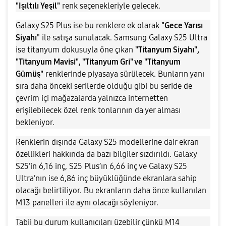
"Işıltılı Yeşil"
renk seçenekleriyle gelecek.
Galaxy S25 Plus ise bu renklere ek olarak
"Gece Yarısı
Siyahı
" ile satışa sunulacak. Samsung Galaxy S25 Ultra
ise titanyum dokusuyla öne çıkan
"Titanyum Siyahı",
"Titanyum Mavisi", "Titanyum Gri" ve "Titanyum
Gümüş"
renklerinde piyasaya sürülecek. Bunların yanı
sıra daha önceki serilerde olduğu gibi bu seride de
çevrim içi mağazalarda yalnızca internetten
erişilebilecek özel renk tonlarının da yer alması
bekleniyor.
Renklerin dışında Galaxy S25 modellerine dair ekran
özellikleri hakkında da bazı bilgiler sızdırıldı. Galaxy
S25’in 6,16 inç, S25 Plus’ın 6,66 inç ve Galaxy S25
Ultra’nın ise 6,86 inç büyüklüğünde ekranlara sahip
olacağı belirtiliyor. Bu ekranların daha önce kullanılan
M13 panelleri ile aynı olacağı söyleniyor.
Tabii bu durum kullanıcıları üzebilir çünkü M14