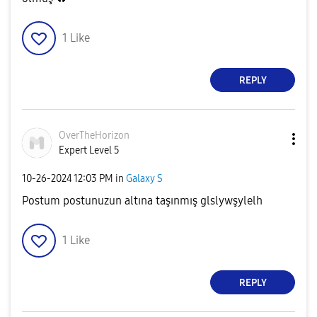
1
Like
REPLY
OverTheHorizon
Expert Level 5
‎10-26-2024
12:03 PM
in
Galaxy S
Postum postunuzun altına taşınmış glslywşylelh
1
Like
REPLY