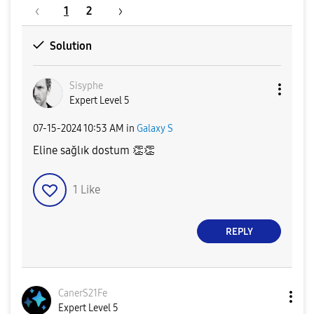
1
2
Solution
Sisyphe
Expert Level 5
‎07-15-2024
10:53 AM
in
Galaxy S
Eline sağlık dostum
👏
👏
1
Like
REPLY
CanerS21Fe
Expert Level 5