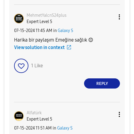
MehmetYalcnS24p
lus
Expert Level 5
‎07-15-2024
11:45 AM
in
Galaxy S
Harika bir paylaşım Emeğine sağlık
😊
View solution in context
1
Like
REPLY
Alfatürk
Expert Level 5
‎07-15-2024
11:51 AM
in
Galaxy S