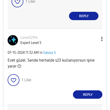
1
Like
REPLY
CanerS21Fe
Expert Level 5
‎07-15-2024
11:32 AM
in
Galaxy S
Evet güzel. Sende herhalde s23 kullanıyorsun işine
yarar
🙂
1
Like
REPLY