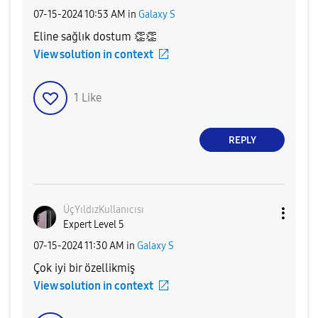
‎07-15-2024
10:53 AM
in
Galaxy S
Eline sağlık dostum
👏
👏
View solution in context
1
Like
REPLY
ÜçYıldızKullanı
cısı
Expert Level 5
‎07-15-2024
11:30 AM
in
Galaxy S
Çok iyi bir özellikmiş
View solution in context