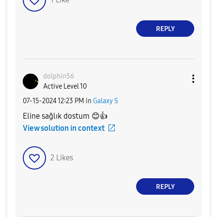
REPLY
dolphin56
Active Level 10
‎07-15-2024
12:23 PM
in
Galaxy S
Eline sağlık dostum
😊
👍
View solution in context
2
Likes
REPLY