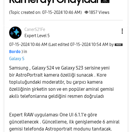
(Topic created on: 07-15-2024 10:46 AM)
1857
Views
CanerS21Fe
Expert Level 5
‎07-15-2024
10:46 AM
(Last edited
‎07-15-2024
10:54 AM
by
Bordo
) in
Galaxy S
Samsung , Galaxy S24 ve Galaxy S23 serisine yeni
bir AstroPortrait kamera özelliği sunacak . Kore
topluluğundaki moderatör, bu çarpıcı kamera
özelliğinin şirketin son ve en popüler amiral gemisi
akıllı telefonlarına geldiğini resmen doğruladı
Expert RAW uygulaması One UI 6.1.1'e göre
güncellenecek . Güncelleme, ilk genişlemede 6 amiral
gemisi telefonda Astroportrait modunu tanıtacak.