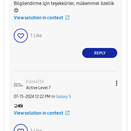
Bilgilendirme için teşekkürler, mükemmel özellik
😍
View solution in context
1
Like
REPLY
Emre2236
Active Level 7
‎07-15-2024
12:22 PM
in
Galaxy S
🤝
📸
View solution in context
1
Like