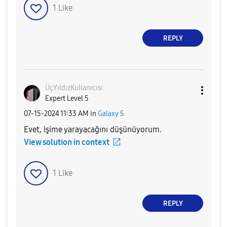
1
Like
REPLY
ÜçYıldızKullanı
cısı
Expert Level 5
‎07-15-2024
11:33 AM
in
Galaxy S
Evet, işime yarayacağını düşünüyorum.
View solution in context
1
Like
REPLY