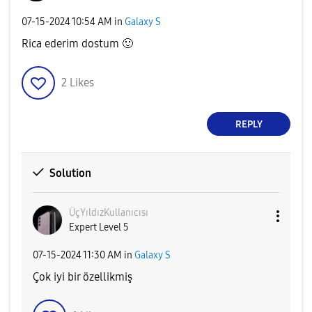
‎07-15-2024
10:54 AM
in
Galaxy S
Rica ederim dostum
🙂
2
Likes
REPLY
Solution
ÜçYıldızKullanı
cısı
Expert Level 5
‎07-15-2024
11:30 AM
in
Galaxy S
Çok iyi bir özellikmiş