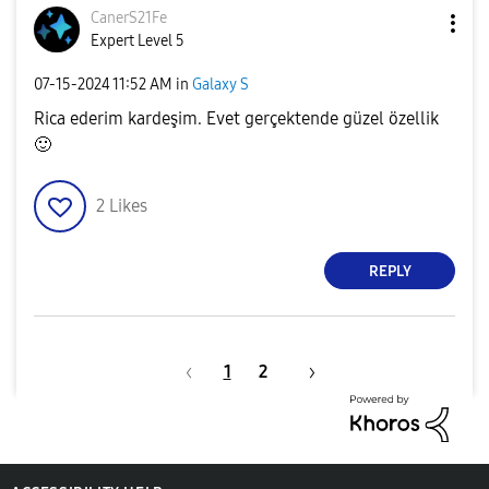
CanerS21Fe
Expert Level 5
‎07-15-2024
11:52 AM
in
Galaxy S
Rica ederim kardeşim. Evet gerçektende güzel özellik
🙂
2
Likes
REPLY
1
2