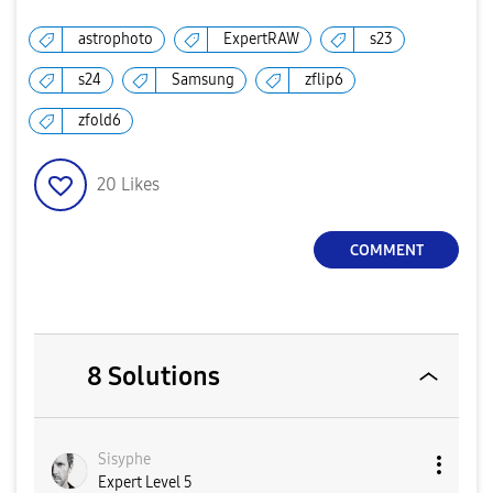
astrophoto
ExpertRAW
s23
s24
Samsung
zflip6
zfold6
20
Likes
COMMENT
8 Solutions
Sisyphe
Expert Level 5