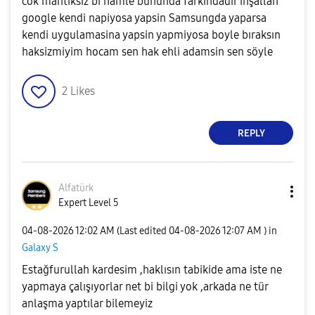
cok mantıksız bi hamle bununda farkındadır inşallah
google kendi napiyosa yapsin Samsungda yaparsa
kendi uygulamasina yapsin yapmiyosa boyle bıraksın
haksizmiyim hocam sen hak ehli adamsin sen söyle
2
Likes
REPLY
Alfatürk
Expert Level 5
‎04-08-2026
12:02 AM
(Last edited
‎04-08-2026
12:07 AM
) in
Galaxy S
Estağfurullah kardesim ,haklısın tabikide ama iste ne
yapmaya çalışıyorlar net bi bilgi yok ,arkada ne tür
anlaşma yaptılar bilemeyiz