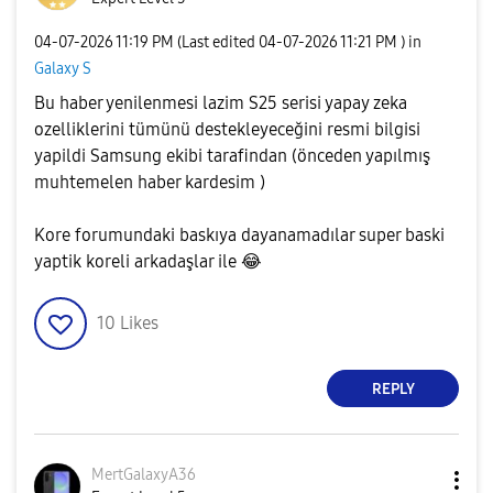
‎04-07-2026
11:19 PM
(Last edited
‎04-07-2026
11:21 PM
) in
Galaxy S
Bu haber yenilenmesi lazim S25 serisi yapay zeka
ozelliklerini tümünü destekleyeceğini resmi bilgisi
yapildi Samsung ekibi tarafindan (önceden yapılmış
muhtemelen haber kardesim )
Kore forumundaki baskıya dayanamadılar super baski
yaptik koreli arkadaşlar ile
😂
10
Likes
REPLY
MertGalaxyA36