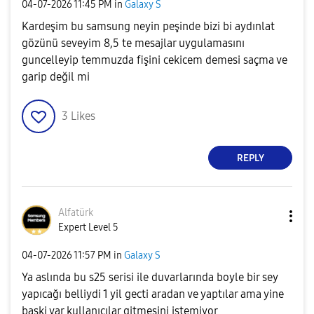
‎04-07-2026
11:45 PM
in
Galaxy S
Kardeşim bu samsung neyin peşinde bizi bi aydınlat
gözünü seveyim 8,5 te mesajlar uygulamasını
guncelleyip temmuzda fişini cekicem demesi saçma ve
garip değil mi
3
Likes
REPLY
Alfatürk
Expert Level 5
‎04-07-2026
11:57 PM
in
Galaxy S
Ya aslında bu s25 serisi ile duvarlarında boyle bir sey
yapıcağı belliydi 1 yil gecti aradan ve yaptılar ama yine
baski var kullanıcılar gitmesini istemiyor