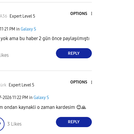
OPTIONS
yA36
Expert Level 5
11:21 PM
in
Galaxy S
 yok ama bu haber 2 gün önce paylaşılmıştı
REPLY
Likes
OPTIONS
türk
Expert Level 5
7-2026
11:22 PM
in
Galaxy S
 ondan kaynakli o zaman kardesim
😊
🙏
REPLY
3
Likes