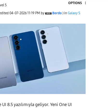
OPTIONS
vel 5
 edited
‎04-07-2026
11:19 PM
by
Bordo
) in
Galaxy S
 UI 8.5 yazılımıyla geliyor. Yeni One UI