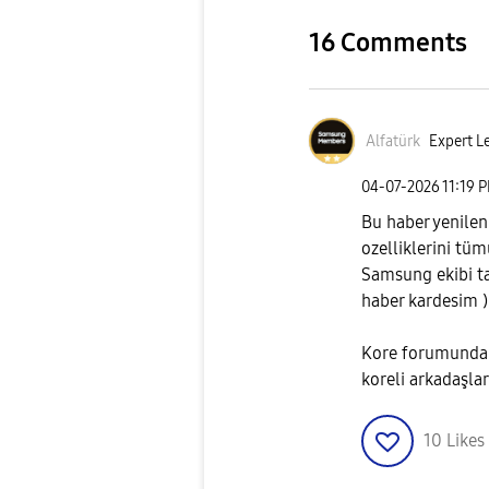
16 Comments
Alfatürk
Expert Le
‎04-07-2026
11:19 
Bu haber yenilen
ozelliklerini tüm
Samsung ekibi t
haber kardesim )
Kore forumundak
koreli arkadaşlar
10
Likes