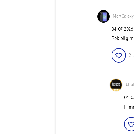
MertGalax
‎04-07-2026
Pek bilgim
2
Alfa
‎04-0
Hımm