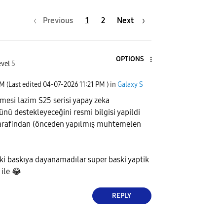
Previous
1
2
Next
OPTIONS
vel 5
PM
(Last edited
‎04-07-2026
11:21 PM
) in
Galaxy S
mesi lazim S25 serisi yapay zeka
ünü destekleyeceğini resmi bilgisi yapildi
arafindan (önceden yapılmış muhtemelen
i baskıya dayanamadılar super baski yaptik
 ile
😂
REPLY