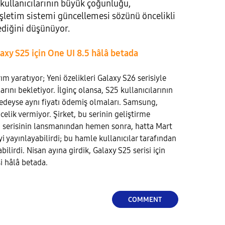
 kullanıcılarının büyük çoğunluğu,
işletim sistemi güncellemesi sözünü öncelikli
ediğini düşünüyor.
axy S25 için One UI 8.5 hâlâ betada
m yaratıyor; Yeni özelikleri Galaxy S26 serisiyle
arını bekletiyor. İlginç olansa, S25 kullanıcılarının
redeyse aynı fiyatı ödemiş olmaları. Samsung,
elik vermiyor. Şirket, bu serinin geliştirme
26 serisinin lansmanından hemen sonra, hatta Mart
i yayınlayabilirdi; bu hamle kullanıcılar tarafından
lirdi. Nisan ayına girdik, Galaxy S25 serisi için
i hâlâ betada.
COMMENT