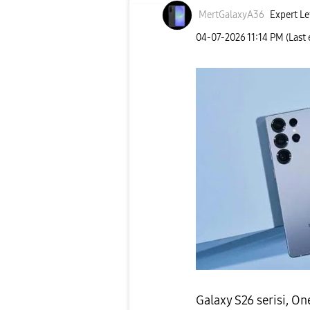
MertGalaxyA36
Expert Le
‎04-07-2026
11:14 PM
(Last
Galaxy S26 serisi, One