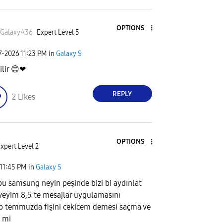
OPTIONS
tGalaxyA36
Expert Level 5
7-2026
11:23 PM
in
Galaxy S
ilir
😊
❤
REPLY
2
Likes
OPTIONS
xpert Level 2
11:45 PM
in
Galaxy S
u samsung neyin peşinde bizi bi aydınlat
eyim 8,5 te mesajlar uygulamasını
p temmuzda fişini cekicem demesi saçma ve
l mi