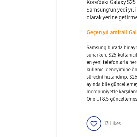
Kore’deki Galaxy S25
Samsung'un yedi yıl 
olarak yerine getirm
Geçen yıl amirali Gal
Samsung burada bir ayrı
sunarken, S25 kullanıcıl
en yeni telefonlarla ne
kullanıcı deneyimine önc
sürecini hızlandırıp, S
ayında bile güncellemey
memnuniyetle karşılanabi
One UI 8.5 güncellemes
13
Likes