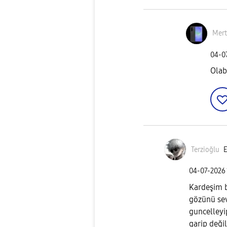
Mer
‎04-0
Olab
Terzioğlu
E
‎04-07-2026
Kardeşim b
gözünü sev
guncelleyi
garip deği