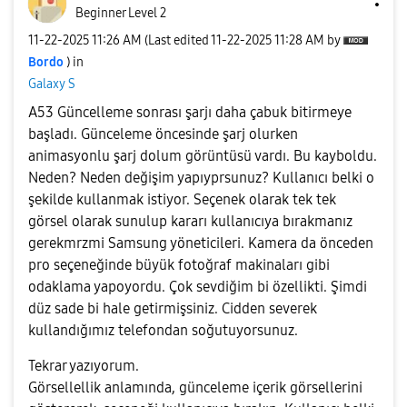
Beginner Level 2
‎11-22-2025
11:26 AM
(Last edited
‎11-22-2025
11:28 AM
by
Bordo
) in
Galaxy S
A53 Güncelleme sonrası şarjı daha çabuk bitirmeye
başladı. Günceleme öncesinde şarj olurken
animasyonlu şarj dolum görüntüsü vardı. Bu kayboldu.
Neden? Neden değişim yapıyprsunuz? Kullanıcı belki o
şekilde kullanmak istiyor. Seçenek olarak tek tek
görsel olarak sunulup kararı kullanıcıya bırakmanız
gerekmrzmi Samsung yöneticileri. Kamera da önceden
pro seçeneğinde büyük fotoğraf makinaları gibi
odaklama yapoyordu. Çok sevdiğim bi özellikti. Şimdi
düz sade bi hale getirmişsiniz. Cidden severek
kullandığımız telefondan soğutuyorsunuz.
Tekrar yazıyorum.
Görsellellik anlamında, günceleme içerik görsellerini