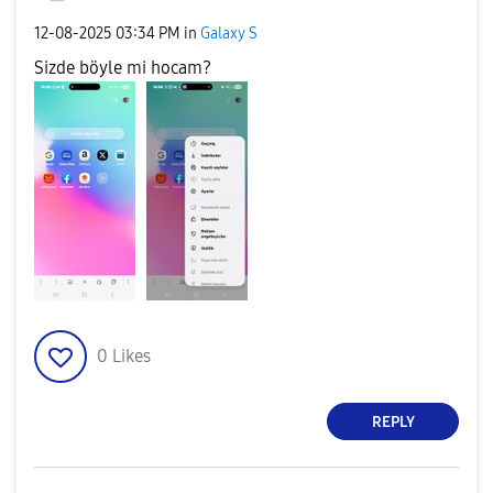
‎12-08-2025
03:34 PM
in
Galaxy S
Sizde böyle mi hocam?
0
Likes
REPLY