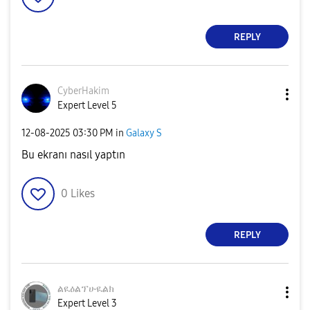
REPLY
CyberHakim
Expert Level 5
‎12-08-2025
03:30 PM
in
Galaxy S
Bu ekranı nasıl yaptın
0
Likes
REPLY
ልዪዕልፕሁዪልክ
Expert Level 3