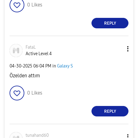
0
Likes
REPLY
FataL
Active Level 4
‎04-30-2025
06:04 PM
in
Galaxy S
Özelden attım
0
Likes
REPLY
tunahand60