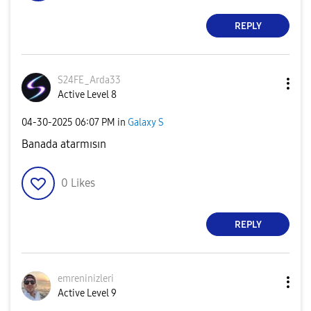
REPLY
S24FE_Arda33
Active Level 8
‎04-30-2025
06:07 PM
in
Galaxy S
Banada atarmısın
0
Likes
REPLY
emreninizleri
Active Level 9