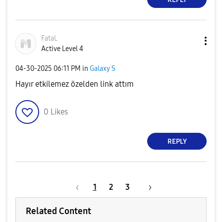
FataL
Active Level 4
‎04-30-2025
06:11 PM
in
Galaxy S
Hayır etkilemez özelden link attım
0
Likes
REPLY
1
2
3
Related Content