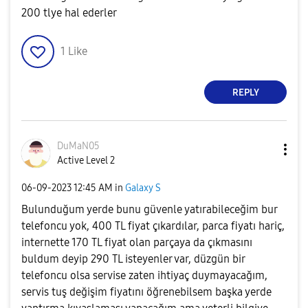
200 tlye hal ederler
1
Like
REPLY
DuMaN05
Active Level 2
‎06-09-2023
12:45 AM
in
Galaxy S
Bulunduğum yerde bunu güvenle yatırabileceğim bur
telefoncu yok, 400 TL fiyat çıkardılar, parca fiyatı hariç,
internette 170 TL fiyat olan parçaya da çıkmasını
buldum deyip 290 TL isteyenler var, düzgün bir
telefoncu olsa servise zaten ihtiyaç duymayacağım,
servis tuş değişim fiyatını öğrenebilsem başka yerde