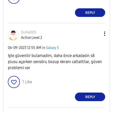
REPLY
DuMaN05
Active Level 2
‎06-09-2023
12:55 AM
in
Galaxy S
Işte güvenilir bulamadim, daha önce arkadasin s8
plusu açarken sensöru bozup ekranı catlattilar, güven
problemi var
1
Like
REPLY