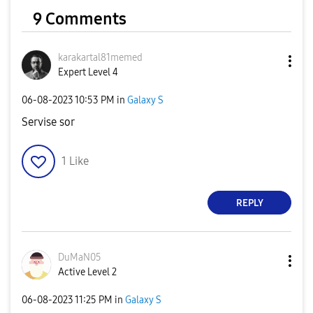
9 Comments
karakartal81mem
ed
Expert Level 4
‎06-08-2023
10:53 PM
in
Galaxy S
Servise sor
1
Like
REPLY
DuMaN05
Active Level 2
‎06-08-2023
11:25 PM
in
Galaxy S