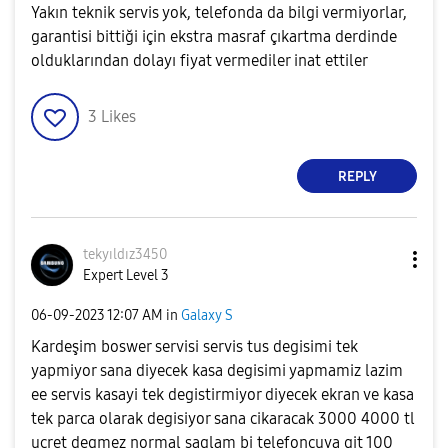
Yakın teknik servis yok, telefonda da bilgi vermiyorlar,
garantisi bittiği için ekstra masraf çıkartma derdinde
olduklarından dolayı fiyat vermediler inat ettiler
3
Likes
REPLY
tekyıldız3450
Expert Level 3
‎06-09-2023
12:07 AM
in
Galaxy S
Kardeşim boswer servisi servis tus degisimi tek
yapmiyor sana diyecek kasa degisimi yapmamiz lazim
ee servis kasayi tek degistirmiyor diyecek ekran ve kasa
tek parca olarak degisiyor sana cikaracak 3000 4000 tl
ucret degmez normal saglam bi telefoncuya git 100