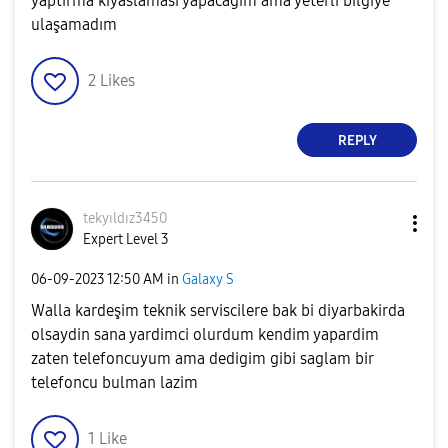
yaptırma kıyaslaması yapacağım ama yeterli bilgiye
ulaşamadım
2
Likes
REPLY
tekyıldız3450
Expert Level 3
‎06-09-2023
12:50 AM
in
Galaxy S
Walla kardeşim teknik serviscilere bak bi diyarbakirda
olsaydin sana yardimci olurdum kendim yapardim
zaten telefoncuyum ama dedigim gibi saglam bir
telefoncu bulman lazim
1
Like