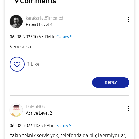
9 Comments
karakartal81mem
ed
Expert Level 4
‎06-08-2023
10:53 PM
in
Galaxy S
Servise sor
1
Like
REPLY
DuMaN05
Active Level 2
‎06-08-2023
11:25 PM
in
Galaxy S
Yakın teknik servis yok, telefonda da bilgi vermiyorlar,