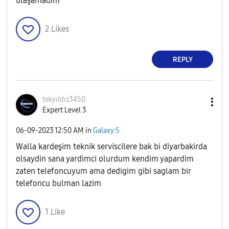
ulaşamadım
2
Likes
REPLY
tekyıldız3450
Expert Level 3
‎06-09-2023
12:50 AM
in
Galaxy S
Walla kardeşim teknik serviscilere bak bi diyarbakirda
olsaydin sana yardimci olurdum kendim yapardim
zaten telefoncuyum ama dedigim gibi saglam bir
telefoncu bulman lazim
1
Like