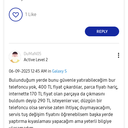
1
Like
REPLY
DuMaN05
Active Level 2
‎06-09-2023
12:45 AM
in
Galaxy S
Bulunduğum yerde bunu güvenle yatırabileceğim bur
telefoncu yok, 400 TL fiyat çıkardılar, parca fiyatı hariç,
internette 170 TL fiyat olan parçaya da çıkmasını
buldum deyip 290 TL isteyenler var, düzgün bir
telefoncu olsa servise zaten ihtiyaç duymayacağım,
servis tuş değişim fiyatını öğrenebilsem başka yerde
yaptırma kıyaslaması yapacağım ama yeterli bilgiye