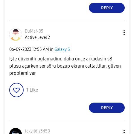
REPLY
DuMaN05
Active Level 2
‎06-09-2023
12:55 AM
in
Galaxy S
Işte güvenilir bulamadim, daha önce arkadasin s8
plusu açarken sensöru bozup ekranı catlattilar, güven
problemi var
1
Like
REPLY
tekyıldız3450