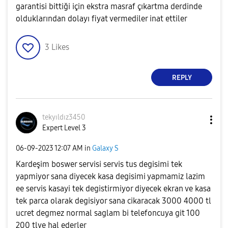
garantisi bittiği için ekstra masraf çıkartma derdinde
olduklarından dolayı fiyat vermediler inat ettiler
3
Likes
REPLY
tekyıldız3450
Expert Level 3
‎06-09-2023
12:07 AM
in
Galaxy S
Kardeşim boswer servisi servis tus degisimi tek
yapmiyor sana diyecek kasa degisimi yapmamiz lazim
ee servis kasayi tek degistirmiyor diyecek ekran ve kasa
tek parca olarak degisiyor sana cikaracak 3000 4000 tl
ucret degmez normal saglam bi telefoncuya git 100
200 tlye hal ederler