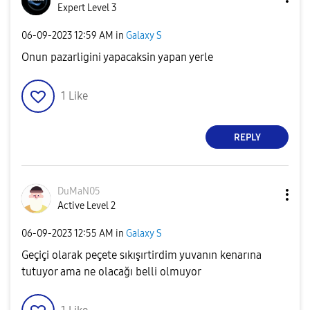
Expert Level 3
‎06-09-2023
12:59 AM
in
Galaxy S
Onun pazarligini yapacaksin yapan yerle
1
Like
REPLY
DuMaN05
Active Level 2
‎06-09-2023
12:55 AM
in
Galaxy S
Geçiçi olarak peçete sıkışırtirdim yuvanın kenarına
tutuyor ama ne olacağı belli olmuyor