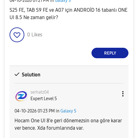
‎04-10-2026
01:21 PM
in
Galaxy S
S25 FE, TAB S9 FE ve A07 için ANDROİD 16 tabanlı ONE
UI 8.5 Ne zaman gelir?
0
Likes
REPLY
Solution
serhatz04
Expert Level 5
‎04-10-2026
01:23 PM
in
Galaxy S
Hocam One UI 8'e geri dönemezsin ona göre karar
ver bence. Xda forumlarında var.