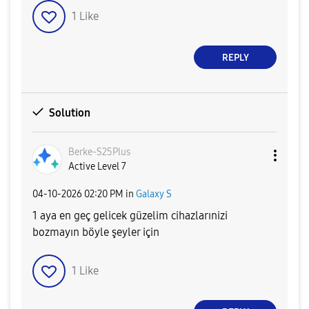
1
Like
REPLY
Solution
Berke-S25Plus
Active Level 7
‎04-10-2026
02:20 PM
in
Galaxy S
1 aya en geç gelicek güzelim cihazlarınizi
bozmayın böyle şeyler için
1
Like