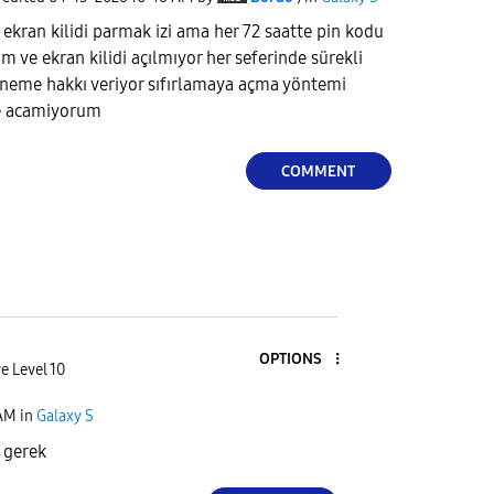
 ekran kilidi parmak izi ama her 72 saatte pin kodu
m ve ekran kilidi açılmıyor her seferinde sürekli
deneme hakkı veriyor sıfırlamaya açma yöntemi
de acamiyorum
COMMENT
OPTIONS
e Level 10
 AM
in
Galaxy S
n gerek