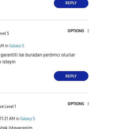
REPLY
OPTIONS
evel 5
AM
in
Galaxy S
 garantili ise buradan yardımcı olurlar
 isteyin
REPLY
OPTIONS
ve Level 1
11:21 AM
in
Galaxy S
stek isteyecegim