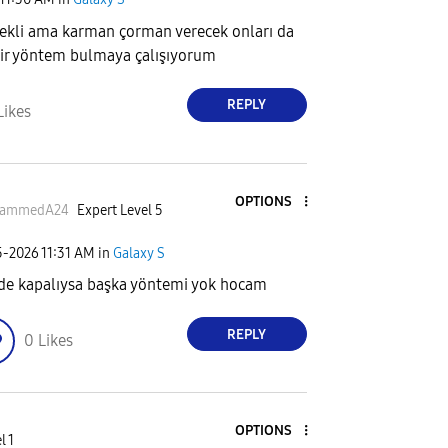
dekli ama karman çorman verecek onları da
ir yöntem bulmaya çalışıyorum
REPLY
Likes
OPTIONS
ammedA24
Expert Level 5
5-2026
11:31 AM
in
Galaxy S
de kapalıysa başka yöntemi yok hocam
REPLY
0
Likes
OPTIONS
l 1