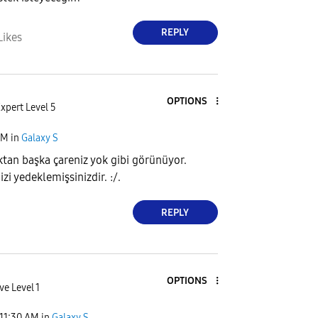
REPLY
Likes
OPTIONS
xpert Level 5
AM
in
Galaxy S
tan başka çareniz yok gibi görünüyor.
zi yedeklemişsinizdir. :/.
REPLY
OPTIONS
ve Level 1
11:30 AM
in
Galaxy S