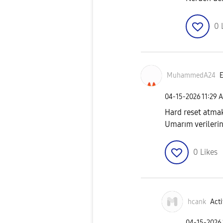
0
MuhammedA24
E
‎04-15-2026
11:29 
Hard reset atmak
Umarım verilerini
0
Likes
hcank
Acti
‎04-15-2026