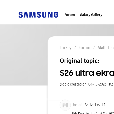
Forum
Galaxy Gallery
Turkey
Forum
Akıllı Te
Original topic:
S26 ultra ekran
(Topic created on: 04-15-2026 11:2
hcank
Active Level 1
‎04-15-2026
10:38 AM
(Las