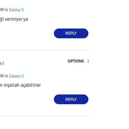
AM
in
Galaxy S
ği vermiyor ya
REPLY
OPTIONS
l 1
AM
in
Galaxy S
 inşallah açabilirler
REPLY