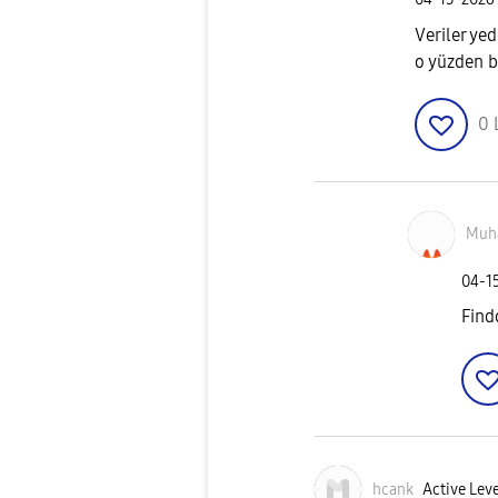
Veriler ye
o yüzden b
0
Muh
‎04-1
Find
hcank
Active Leve