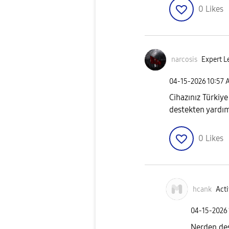
0
Likes
narcosis
Expert L
‎04-15-2026
10:57 
Cihazınız Türkiye
destekten yardım
0
Likes
hcank
Acti
‎04-15-2026
Nerden de