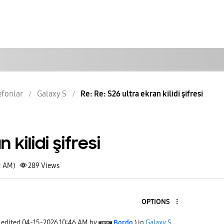
lefonlar
Galaxy S
Re: Re: S26 ultra ekran kilidi şifresi
 kilidi şifresi
1 AM)
289
Views
OPTIONS
t edited
‎04-15-2026
10:46 AM
by
Bordo
) in
Galaxy S