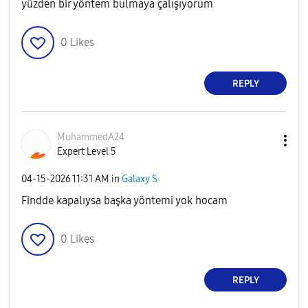
yüzden bir yöntem bulmaya çalışıyorum
0
Likes
REPLY
MuhammedA24
Expert Level 5
‎04-15-2026
11:31 AM
in
Galaxy S
Findde kapalıysa başka yöntemi yok hocam
0
Likes
REPLY