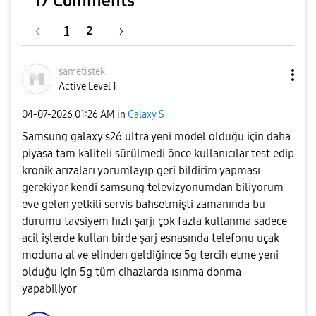
17 Comments
1
2
sametistek
Active Level 1
‎04-07-2026
01:26 AM
in
Galaxy S
Samsung galaxy s26 ultra yeni model olduğu için daha
piyasa tam kaliteli sürülmedi önce kullanıcılar test edip
kronik arızaları yorumlayıp geri bildirim yapması
gerekiyor kendi samsung televizyonumdan biliyorum
eve gelen yetkili servis bahsetmişti zamanında bu
durumu tavsiyem hızlı şarjı çok fazla kullanma sadece
acil işlerde kullan birde şarj esnasında telefonu uçak
moduna al ve elinden geldiğince 5g tercih etme yeni
olduğu için 5g tüm cihazlarda ısınma donma
yapabiliyor