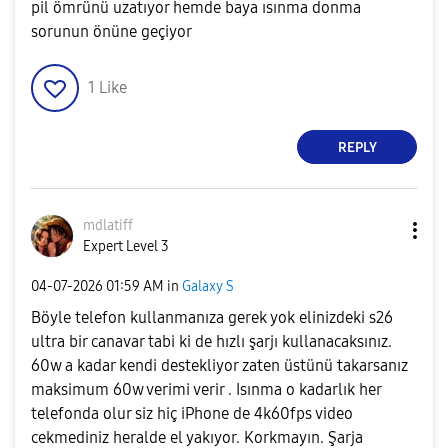
pil ömrünü uzatıyor hemde baya ısınma donma
sorunun önüne geçiyor
1
Like
REPLY
mdlatiff
Expert Level 3
‎04-07-2026
01:59 AM
in
Galaxy S
Böyle telefon kullanmanıza gerek yok elinizdeki s26
ultra bir canavar tabi ki de hızlı şarjı kullanacaksınız.
60w a kadar kendi destekliyor zaten üstünü takarsanız
maksimum 60w verimi verir . Isınma o kadarlık her
telefonda olur siz hiç iPhone de 4k60fps video
cekmediniz heralde el yakıyor. Korkmayın. Şarja