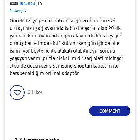
Turuncu
) in
Galaxy S
Öncelikle iyi geceler sabah işe gideceğim için s26
ultrayı hızlı şarj ayarında kablo ile şarja takıp 20 dk
işime baktım uyumadan geri alayım dedim ateş gibi
olmuş ben elimde aktif kullanırken gün içinde bile
ısınmıyor böyle ne ile alakalı olabilir aynı sorunu
yaşayan var mı prizle alakalı mıdır şarj aleti midir şarj
aleti de geçen sene Samsung shoptan tabletim ile
beraber aldığım orijinal adaptör
0
Likes
COMMENT