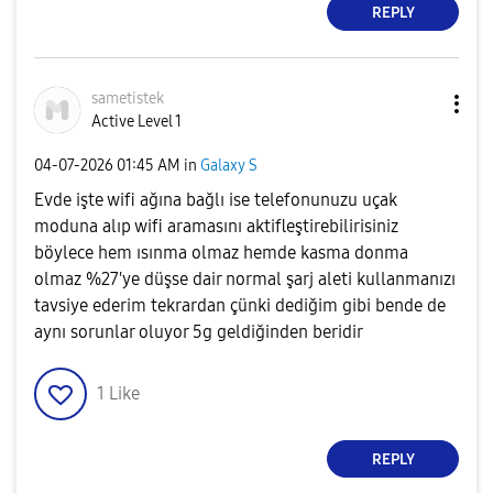
REPLY
sametistek
Active Level 1
‎04-07-2026
01:45 AM
in
Galaxy S
Evde işte wifi ağına bağlı ise telefonunuzu uçak
moduna alıp wifi aramasını aktifleştirebilirisiniz
böylece hem ısınma olmaz hemde kasma donma
olmaz %27'ye düşse dair normal şarj aleti kullanmanızı
tavsiye ederim tekrardan çünki dediğim gibi bende de
aynı sorunlar oluyor 5g geldiğinden beridir
1
Like
REPLY