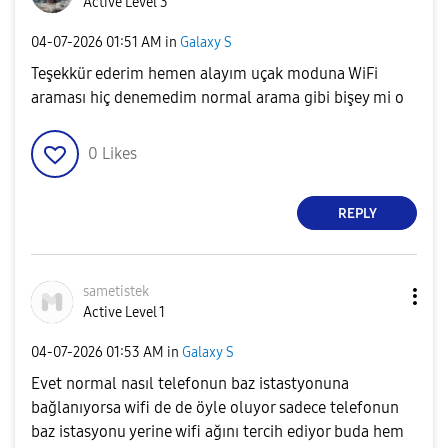
Active Level 3
‎04-07-2026
01:51 AM
in
Galaxy S
Teşekkür ederim hemen alayım uçak moduna WiFi
araması hiç denemedim normal arama gibi bişey mi o
0
Likes
REPLY
sametistek
Active Level 1
‎04-07-2026
01:53 AM
in
Galaxy S
Evet normal nasıl telefonun baz istastyonuna
bağlanıyorsa wifi de de öyle oluyor sadece telefonun
baz istasyonu yerine wifi ağını tercih ediyor buda hem