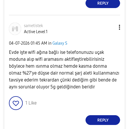
REPLY
sametistek
Active Level 1
‎04-07-2026
01:45 AM
in
Galaxy S
Evde işte wifi ağına bağlı ise telefonunuzu uçak
moduna alıp wifi aramasını aktifleştirebilirisiniz
böylece hem ısınma olmaz hemde kasma donma
olmaz %27'ye düşse dair normal şarj aleti kullanmanızı
tavsiye ederim tekrardan çünki dediğim gibi bende de
aynı sorunlar oluyor 5g geldiğinden beridir
1
Like
REPLY