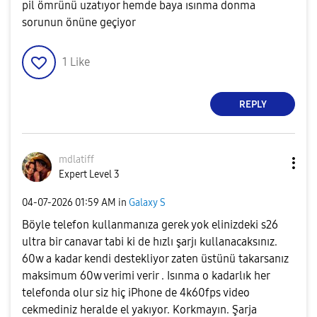
pil ömrünü uzatıyor hemde baya ısınma donma
sorunun önüne geçiyor
1
Like
REPLY
mdlatiff
Expert Level 3
‎04-07-2026
01:59 AM
in
Galaxy S
Böyle telefon kullanmanıza gerek yok elinizdeki s26
ultra bir canavar tabi ki de hızlı şarjı kullanacaksınız.
60w a kadar kendi destekliyor zaten üstünü takarsanız
maksimum 60w verimi verir . Isınma o kadarlık her
telefonda olur siz hiç iPhone de 4k60fps video
cekmediniz heralde el yakıyor. Korkmayın. Şarja