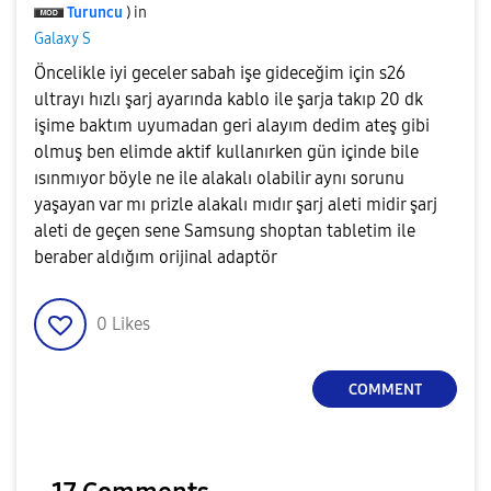
Turuncu
) in
Galaxy S
Öncelikle iyi geceler sabah işe gideceğim için s26
ultrayı hızlı şarj ayarında kablo ile şarja takıp 20 dk
işime baktım uyumadan geri alayım dedim ateş gibi
olmuş ben elimde aktif kullanırken gün içinde bile
ısınmıyor böyle ne ile alakalı olabilir aynı sorunu
yaşayan var mı prizle alakalı mıdır şarj aleti midir şarj
aleti de geçen sene Samsung shoptan tabletim ile
beraber aldığım orijinal adaptör
0
Likes
COMMENT