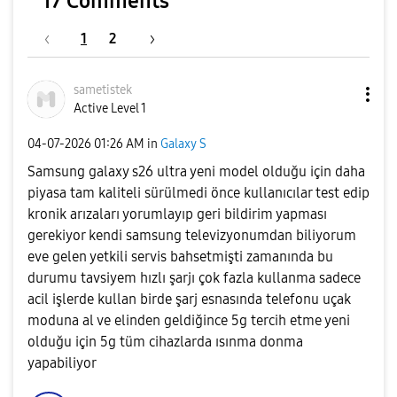
17 Comments
1
2
sametistek
Active Level 1
‎04-07-2026
01:26 AM
in
Galaxy S
Samsung galaxy s26 ultra yeni model olduğu için daha
piyasa tam kaliteli sürülmedi önce kullanıcılar test edip
kronik arızaları yorumlayıp geri bildirim yapması
gerekiyor kendi samsung televizyonumdan biliyorum
eve gelen yetkili servis bahsetmişti zamanında bu
durumu tavsiyem hızlı şarjı çok fazla kullanma sadece
acil işlerde kullan birde şarj esnasında telefonu uçak
moduna al ve elinden geldiğince 5g tercih etme yeni
olduğu için 5g tüm cihazlarda ısınma donma
yapabiliyor