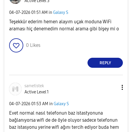
Active Level 3
‎04-07-2026
01:51 AM
in
Galaxy S
Teşekkür ederim hemen alayım uçak moduna WiFi
araması hiç denemedim normal arama gibi bişey mi o
0
Likes
REPLY
sametistek
Active Level 1
‎04-07-2026
01:53 AM
in
Galaxy S
Evet normal nasıl telefonun baz istastyonuna
bağlanıyorsa wifi de de öyle oluyor sadece telefonun
baz istasyonu yerine wifi ağını tercih ediyor buda hem