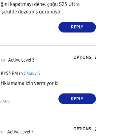
d
liğini kapatmayı dene, çoğu S25 Ultra
u şekilde düzelmiş görünüyor.
REPLY
e
OPTIONS
kır
Active Level 3
o
10:53 PM
in
Galaxy S
 tiklamama izin vermiyor ki
REPLY
Likes
OPTIONS
on
Active Level 7