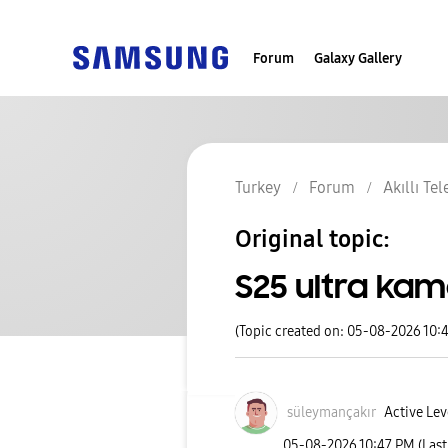
Forum
Galaxy Gallery
Turkey
Forum
Akıllı Te
Original topic:
S25 ultra ka
(Topic created on: 05-08-2026 10:
süleymançakır
Active Lev
‎05-08-2026
10:47 PM
(Las