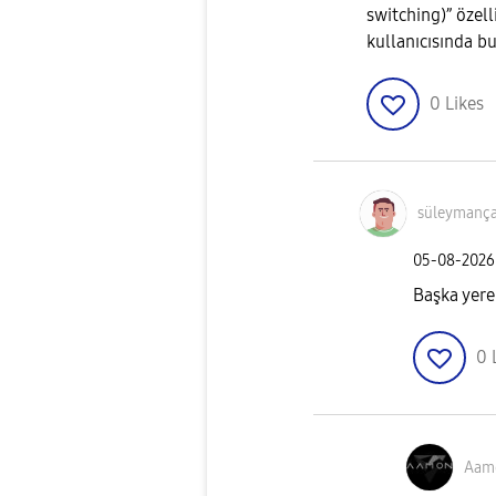
switching)” özel
kullanıcısında b
0
Likes
süleymança
‎05-08-2026
Başka yere
0
Aam