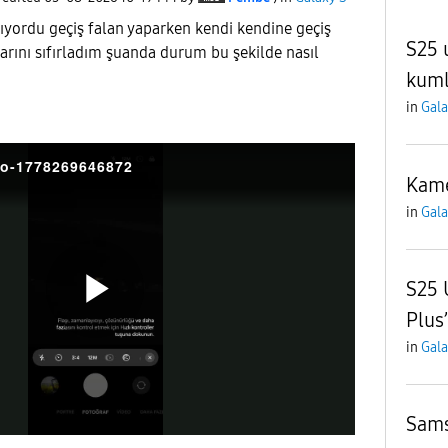
ıyordu geçiş falan yaparken kendi kendine geçiş
S25 
rını sıfırladım şuanda durum bu şekilde nasıl
kum
in
Gala
eo-1778269646872
Kame
in
Gala
S25 
Plus
P
in
Gala
l
Sams