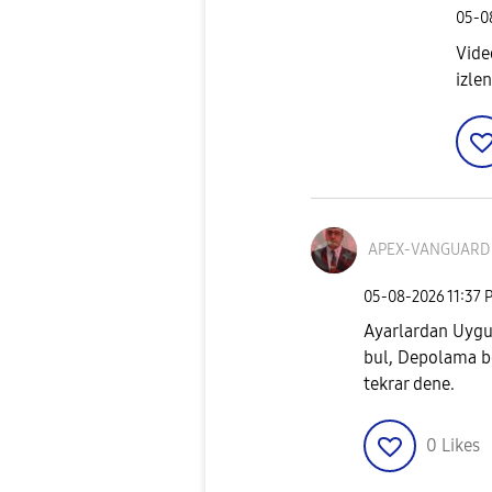
‎05-
Vide
izle
APEX-VANGUARD
‎05-08-2026
11:37 
Ayarlardan Uygu
bul, Depolama bö
tekrar dene.
0
Likes