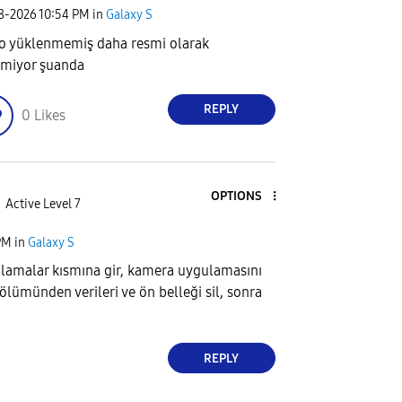
08-2026
10:54 PM
in
Galaxy S
o yüklenmemiş daha resmi olarak
nmiyor şuanda
REPLY
0
Likes
OPTIONS
Active Level 7
PM
in
Galaxy S
lamalar kısmına gir, kamera uygulamasını
lümünden verileri ve ön belleği sil, sonra
REPLY