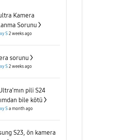
ultra Kamera
lanma Sorunu
xy S
2 weeks ago
ra sorunu
xy S
2 weeks ago
Ultra’mın pili S24
’ımdan bile kötü
xy S
a month ago
ung S23, ön kamera