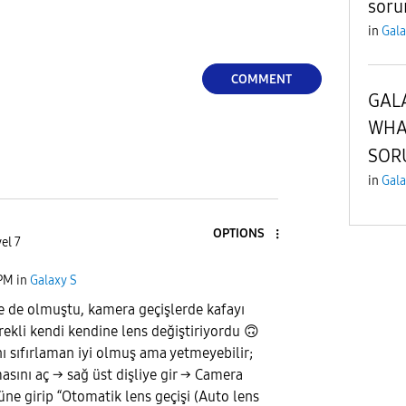
soru
in
Gala
a
COMMENT
GAL
WHA
y
SOR
in
Gala
OPTIONS
V
el 7
 PM
in
Galaxy S
 de olmuştu, kamera geçişlerde kafayı
i
rekli kendi kendine lens değiştiriyordu
🙃
ı sıfırlaman iyi olmuş ama yetmeyebilir;
ını aç → sağ üst dişliye gir → Camera
ne girip “Otomatik lens geçişi (Auto lens