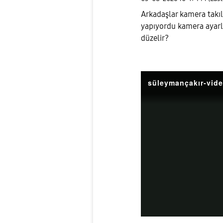
Arkadaşlar kamera takıl
yapıyordu kamera ayarla
düzelir?
süleymançakır-vid