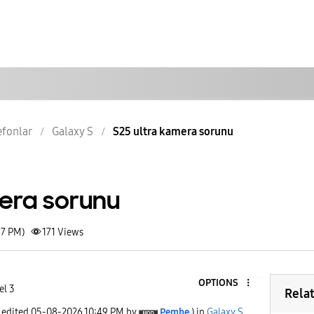
lefonlar
Galaxy S
S25 ultra kamera sorunu
mera sorunu
47 PM)
171
Views
OPTIONS
el 3
Rela
t edited
‎05-08-2026
10:49 PM
by
Pembe
) in
Galaxy S