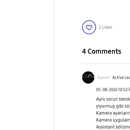
2
Likes
4 Comments
Aamon
Active Lev
‎05-08-2026
10:52
Aynı sorun bende
yiyormuş gibi sü
Kamera ayarların
Kamera uygulamas
Assistant bölümü