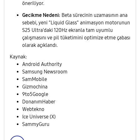
öneriliyor.
Gecikme Nedeni:
Beta sürecinin uzamasının ana
sebebi, yeni "Liquid Glass" animasyon motorunun
S25 Ultra'daki 120Hz ekranla tam uyumlu
çalışmasını ve pil tüketimini optimize etme çabası
olarak açıklandı.
Kaynak:
Android Authority
​Samsung Newsroom
​SamMobile
​Gizmochina
​9to5Google
​DonanımHaber
​Webtekno
​Ice Universe (X)
​SammyGuru