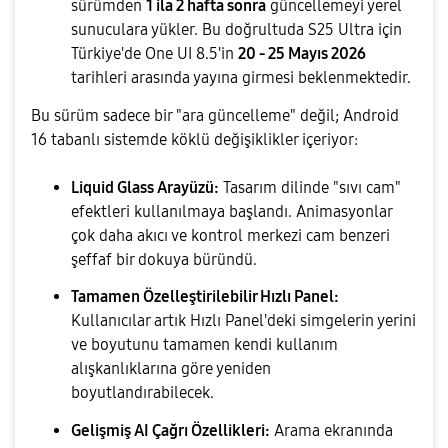
sürümden
1 ila 2 hafta sonra
güncellemeyi yerel
sunuculara yükler. Bu doğrultuda S25 Ultra için
Türkiye'de One UI 8.5'in
20 - 25 Mayıs 2026
tarihleri arasında yayına girmesi beklenmektedir.
Bu sürüm sadece bir "ara güncelleme" değil; Android
16 tabanlı sistemde köklü değişiklikler içeriyor:
Liquid Glass Arayüzü:
Tasarım dilinde "sıvı cam"
efektleri kullanılmaya başlandı. Animasyonlar
çok daha akıcı ve kontrol merkezi cam benzeri
şeffaf bir dokuya büründü.
Tamamen Özelleştirilebilir Hızlı Panel:
Kullanıcılar artık Hızlı Panel'deki simgelerin yerini
ve boyutunu tamamen kendi kullanım
alışkanlıklarına göre yeniden
boyutlandırabilecek.
Gelişmiş AI Çağrı Özellikleri:
Arama ekranında