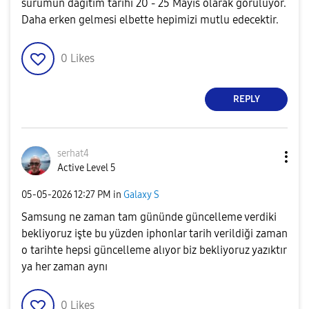
sürümün dağıtım tarihi 20 - 25 Mayıs olarak görülüyor.
Daha erken gelmesi elbette hepimizi mutlu edecektir.
0
Likes
REPLY
serhat4
Active Level 5
‎05-05-2026
12:27 PM
in
Galaxy S
Samsung ne zaman tam gününde güncelleme verdiki
bekliyoruz işte bu yüzden iphonlar tarih verildiği zaman
o tarihte hepsi güncelleme alıyor biz bekliyoruz yazıktır
ya her zaman aynı
0
Likes