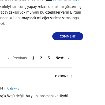
miniyi samsung yapay zekası olarak mı göstermiş
pay zekası yok mu yani bu özellikler yarın Birgün
afından kullanılmayacak mi eğer sadece samsunga
 yok
COMMENT
Previous
1
2
3
Next
OPTIONS
AM
in
Galaxy S
'a özgü değil. bu yılın lansmanı kötüydü