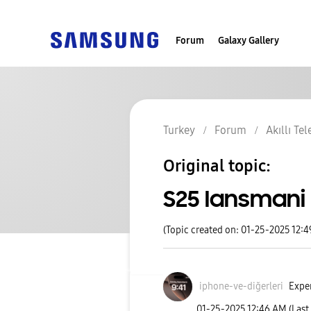
Forum
Galaxy Gallery
Turkey
Forum
Akıllı Te
Original topic:
S25 lansmani
(Topic created on: 01-25-2025 12:
iphone-ve-diğer
leri
Exper
‎01-25-2025
12:46 AM
(Last