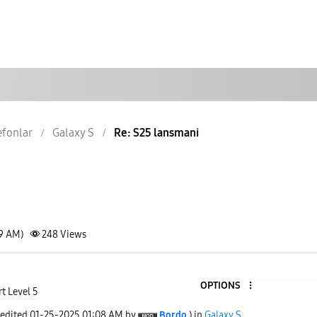
lefonlar
Galaxy S
Re: S25 lansmani
49 AM)
248
Views
OPTIONS
t Level 5
 edited
‎01-25-2025
01:08 AM
by
Bordo
) in
Galaxy S