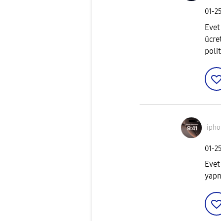
‎01-2
Evet
ücre
polit
ipho
‎01-2
Evet
yapm