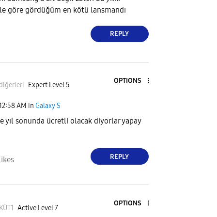
le göre gördüğüm en kötü lansmandı
REPLY
OPTIONS
diğer
leri
Expert Level 5
12:58 AM
in
Galaxy S
 yıl sonunda ücretli olacak diyorlar yapay
REPLY
Likes
OPTIONS
KÜT1
Active Level 7