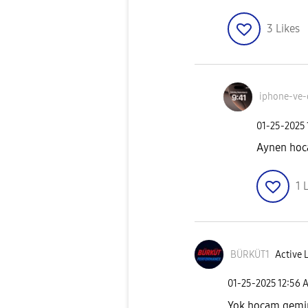
3
Likes
iphone-ve-
‎01-25-2025
Aynen ho
1
L
BÜRKÜT1
Active L
‎01-25-2025
12:56 
Yok hocam gemini