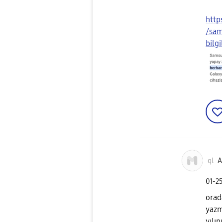
http
/sam
bilgi
ql
A
‎01-2
orada
yazm
yılı