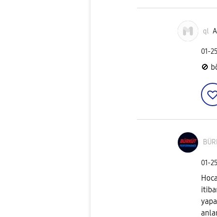
ql
A
‎01-2
🚫
bö
BÜR
‎01-2
Hoca
itiba
yapa
anla