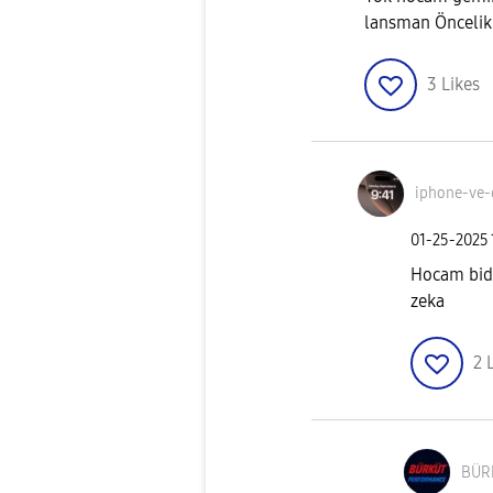
lansman Öncelik
3
Likes
iphone-ve-
‎01-25-2025
Hocam bide
zeka
2
BÜR