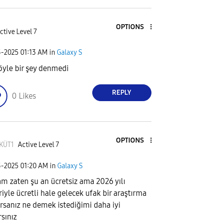
OPTIONS
ctive Level 7
5-2025
01:13 AM
in
Galaxy S
yle bir şey denmedi
REPLY
0
Likes
OPTIONS
KÜT1
Active Level 7
5-2025
01:20 AM
in
Galaxy S
m zaten şu an ücretsiz ama 2026 yılı
riyle ücretli hale gelecek ufak bir araştırma
rsanız ne demek istediğimi daha iyi
rsınız