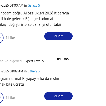
5-2025
01:00 AM
in
Galaxy S
 hocam doğru AI özellikleri 2026 itibarıyla
tli hale gelecek Eğer geri adım atıp
ikayı değiştirirlerse daha iyi olur tabii
REPLY
1
Like
OPTIONS
ne-ve-diğer
leri
Expert Level 5
5-2025
01:02 AM
in
Galaxy S
 şuan normal Bi yapay zeka da resim
ak bile ücretli
REPLY
1
Like