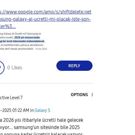
s://www.google.com/amp/s/shiftdelete.net
sung-galaxy-ai-ucretli-mi-olacak-iste-son-
ler%3...
REPLY
0
Likes
OPTIONS
ctive Level 7
5-2025
01:22 AM
in
Galaxy S
 2026 yılı itibariyle ücretli hale gelecek
ıyor... samsung'un sitesinde bile 2025
nın sonuna kadar ücretsiz kalacak yazıyor