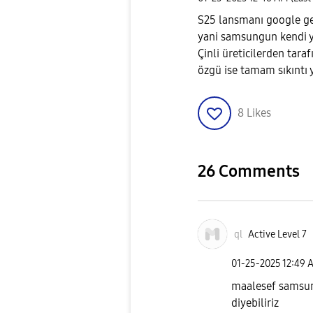
S25 lansmanı google ge
yani samsungun kendi ya
Çinli üreticilerden tar
özgü ise tamam sıkıntı
8
Likes
26 Comments
ql
Active Level 7
‎01-25-2025
12:49 
maalesef samsung
diyebiliriz