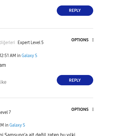
REPLY
OPTIONS
diğer
leri
Expert Level 5
12:51 AM
in
Galaxy S
cam
REPLY
ike
OPTIONS
evel 7
AM
in
Galaxy S
 Samsung'a ait değil zaten bu yılki