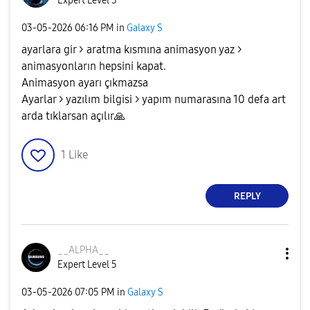
Expert Level 5
‎03-05-2026
06:16 PM
in
Galaxy S
ayarlara gir > aratma kısmına animasyon yaz >
animasyonların hepsini kapat.
Animasyon ayarı çıkmazsa
Ayarlar > yazılım bilgisi > yapım numarasına 10 defa art
arda tıklarsan açılır
🙏
1
Like
REPLY
__ALPHA__
Expert Level 5
‎03-05-2026
07:05 PM
in
Galaxy S