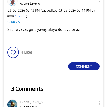
Active Level 6
‎03-05-2026
05:43 PM
(Last edited
‎03-05-2026
05:44 PM
by
Eflatun
) in
Galaxy S
S25 fe yavaş girip yavaş cıkıyo donuyo biraz
4
Likes
COMMENT
3 Comments
Expert_Level_5