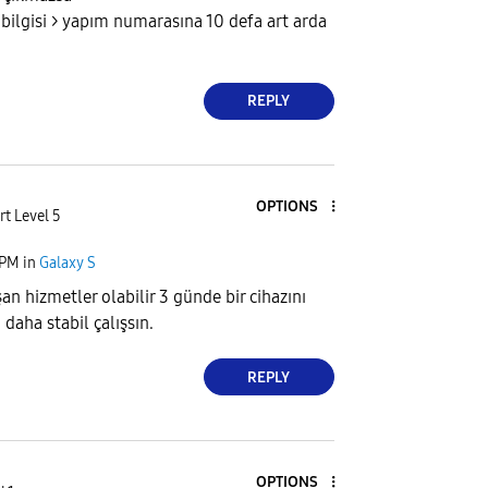
 bilgisi > yapım numarasına 10 defa art arda
REPLY
OPTIONS
rt Level 5
 PM
in
Galaxy S
an hizmetler olabilir 3 günde bir cihazını
 daha stabil çalışsın.
REPLY
OPTIONS