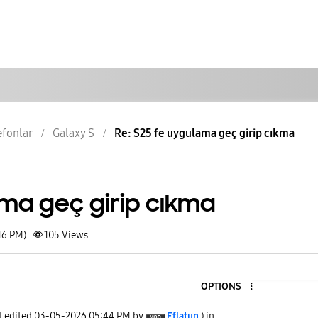
lefonlar
Galaxy S
Re: S25 fe uygulama geç girip cıkma
ama geç girip cıkma
16 PM)
105
Views
OPTIONS
t edited
‎03-05-2026
05:44 PM
by
Eflatun
) in