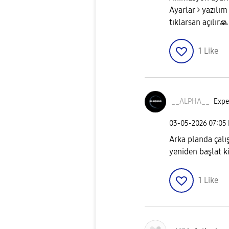
Ayarlar > yazılım
tıklarsan açılır
🙏
1
Like
__ALPHA__
Expe
‎03-05-2026
07:05
Arka planda çalış
yeniden başlat ki
1
Like