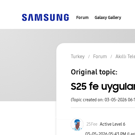
Forum
Galaxy Gallery
Turkey
Forum
Akıllı Te
Original topic:
S25 fe uygul
(Topic created on: 03-05-2026 06:
25Fee
Active Level 6
‎03-05-2026
05:43 PM
(Las