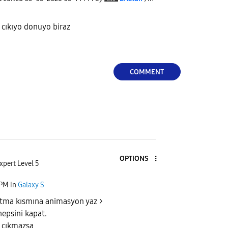
ş cıkıyo donuyo biraz
COMMENT
OPTIONS
xpert Level 5
 PM
in
Galaxy S
ratma kısmına animasyon yaz >
epsini kapat.
 çıkmazsa