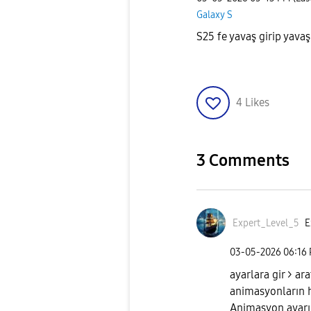
Galaxy S
S25 fe yavaş girip yava
4
Likes
3 Comments
Expert_Level_5
E
‎03-05-2026
06:16
ayarlara gir > a
animasyonların h
Animasyon ayarı