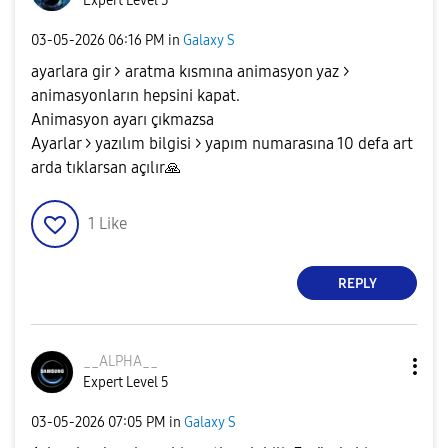
Expert Level 5
‎03-05-2026
06:16 PM
in
Galaxy S
ayarlara gir > aratma kısmına animasyon yaz >
animasyonların hepsini kapat.
Animasyon ayarı çıkmazsa
Ayarlar > yazılım bilgisi > yapım numarasına 10 defa art
arda tıklarsan açılır
🙏
1
Like
REPLY
__ALPHA__
Expert Level 5
‎03-05-2026
07:05 PM
in
Galaxy S