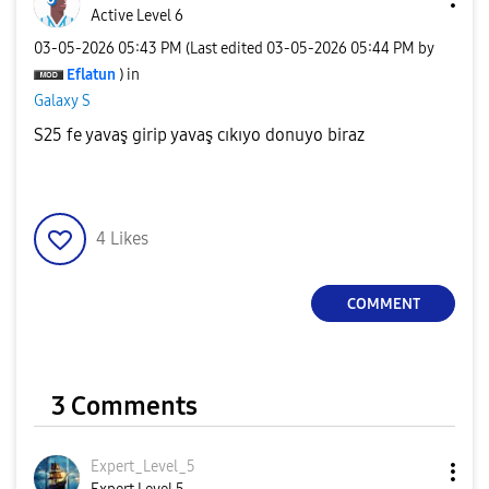
Active Level 6
‎03-05-2026
05:43 PM
(Last edited
‎03-05-2026
05:44 PM
by
Eflatun
) in
Galaxy S
S25 fe yavaş girip yavaş cıkıyo donuyo biraz
4
Likes
COMMENT
3 Comments
Expert_Level_5