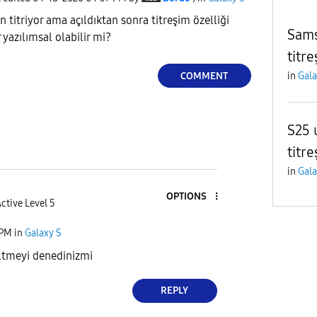
n titriyor ama açıldıktan sonra titreşim özelliği
Sams
 yazılımsal olabilir mi?
titr
COMMENT
in
Gala
S25 
titr
in
Gala
OPTIONS
ctive Level 5
 PM
in
Galaxy S
ltmeyi denedinizmi
REPLY