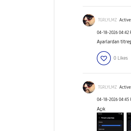
TGRLYLMZ
Active
‎04-18-2026
04:42
Ayarlardan titre
0
Likes
TGRLYLMZ
Active
‎04-18-2026
04:45
Açık