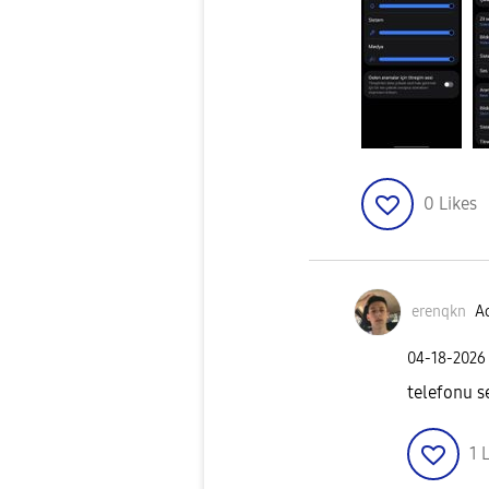
0
Likes
erenqkn
Ac
‎04-18-2026
telefonu s
1
L