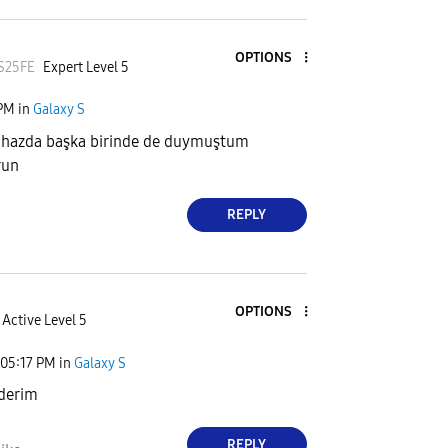
OPTIONS
S25FE
Expert Level 5
 PM
in
Galaxy S
cihazda başka birinde de duymuştum
run
REPLY
OPTIONS
Active Level 5
05:17 PM
in
Galaxy S
ederim
REPLY