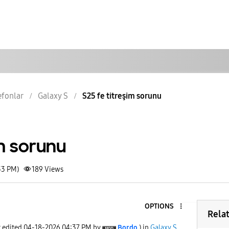
lefonlar
Galaxy S
S25 fe titreşim sorunu
im sorunu
33 PM)
189
Views
OPTIONS
Rela
t edited
‎04-18-2026
04:37 PM
by
Bordo
) in
Galaxy S