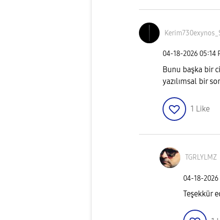
Kerim730exynos_
‎04-18-2026
05:14
Bunu başka bir 
yazılımsal bir so
1
Like
TGRLYLMZ
‎04-18-2026
Teşekkür 