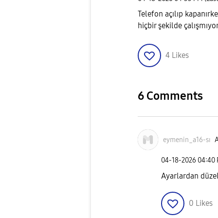
Telefon açılıp kapanırke
hiçbir şekilde çalışmıyor
4
Likes
6 Comments
eymenin_a16-sı
A
‎04-18-2026
04:40
Ayarlardan düze
0
Likes