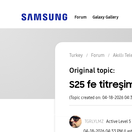
Forum
Galaxy Gallery
Turkey
Forum
Akıllı Te
Original topic:
S25 fe titreş
(Topic created on: 04-18-2026 04:
TGRLYLMZ
Active Level 5
‎04-18-2026
04:33 PM
(Las