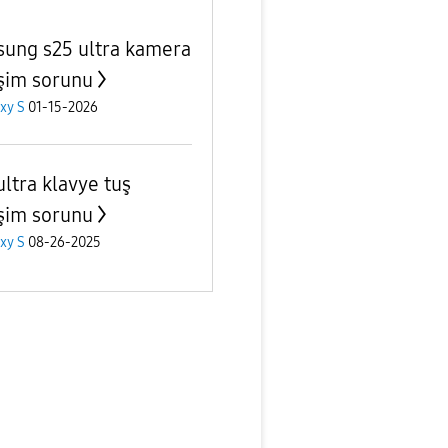
ung s25 ultra kamera
eşim sorunu
xy S
01-15-2026
ultra klavye tuş
eşim sorunu
xy S
08-26-2025