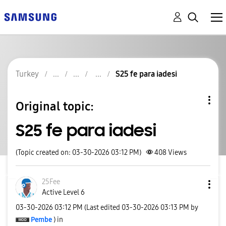
Turkey
S25 fe para iadesi
Original topic:
S25 fe para iadesi
(Topic created on: 03-30-2026 03:12 PM)
408
Views
25Fee
Active Level 6
‎03-30-2026
03:12 PM
(Last edited
‎03-30-2026
03:13 PM
by
Pembe
) in