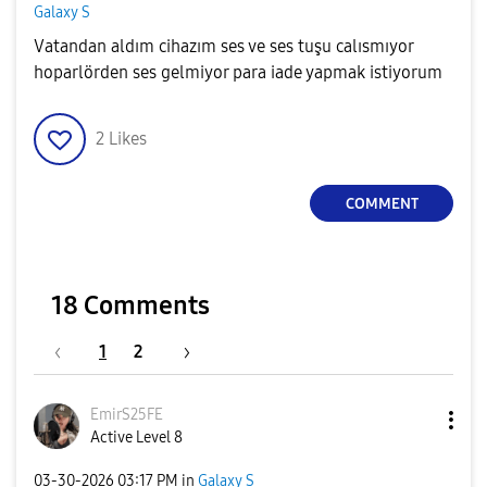
Galaxy S
Vatandan aldım cihazım ses ve ses tuşu calısmıyor
hoparlörden ses gelmiyor para iade yapmak istiyorum
2
Likes
COMMENT
18 Comments
1
2
EmirS25FE
Active Level 8
‎03-30-2026
03:17 PM
in
Galaxy S