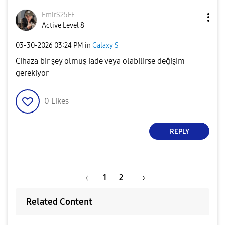
EmirS25FE
Active Level 8
‎03-30-2026
03:24 PM
in
Galaxy S
Cihaza bir şey olmuş iade veya olabilirse değişim
gerekiyor
0
Likes
REPLY
1
2
Related Content