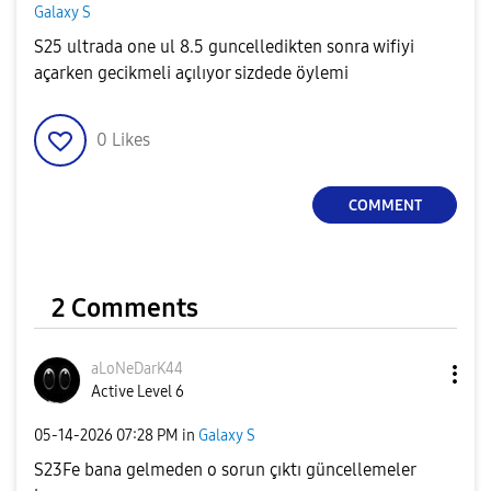
Galaxy S
S25 ultrada one ul 8.5 guncelledikten sonra wifiyi
açarken gecikmeli açılıyor sizdede öylemi
0
Likes
COMMENT
2 Comments
aLoNeDarK44
Active Level 6
‎05-14-2026
07:28 PM
in
Galaxy S
S23Fe bana gelmeden o sorun çıktı güncellemeler