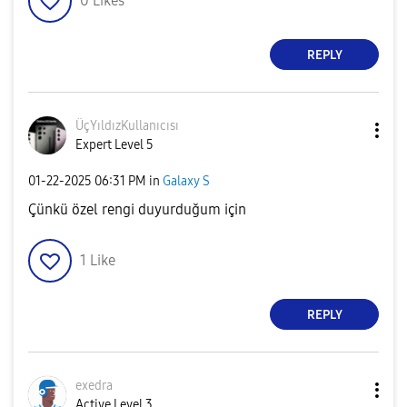
0
Likes
REPLY
ÜçYıldızKullanı
cısı
Expert Level 5
‎01-22-2025
06:31 PM
in
Galaxy S
Çünkü özel rengi duyurduğum için
1
Like
REPLY
exedra
Active Level 3