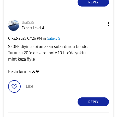
REPLY
thatS25
Expert Level 4
‎01-22-2025
07:26 PM
in
Galaxy S
S20FE diyince bi an akan sular durdu bende.
Turuncu 20fe de vardı note 10 lite'da yoktu
mint keza öyle
Kesin kırmızı
🔥
❤
1
Like
REPLY