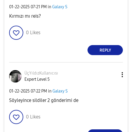
‎01-22-2025
07:21 PM
in
Galaxy S
Kırmızı mı reis?
0
Likes
REPLY
ÜçYıldızKullanı
cısı
Expert Level 5
‎01-22-2025
07:22 PM
in
Galaxy S
Söyleyince sildiler 2 gönderimi de
0
Likes