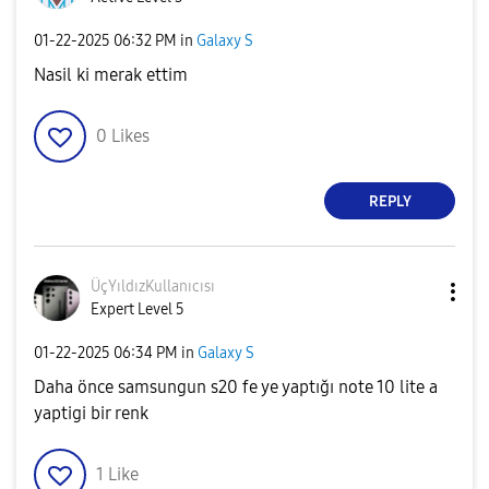
‎01-22-2025
06:32 PM
in
Galaxy S
Nasil ki merak ettim
0
Likes
REPLY
ÜçYıldızKullanı
cısı
Expert Level 5
‎01-22-2025
06:34 PM
in
Galaxy S
Daha önce samsungun s20 fe ye yaptığı note 10 lite a
yaptigi bir renk
1
Like