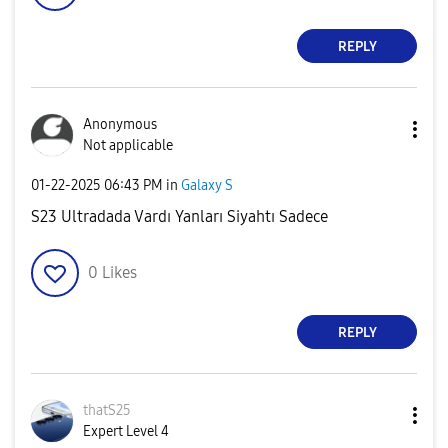
REPLY
Anonymous
Not applicable
‎01-22-2025
06:43 PM
in
Galaxy S
S23 Ultradada Vardı Yanları Siyahtı Sadece
0
Likes
REPLY
thatS25
Expert Level 4