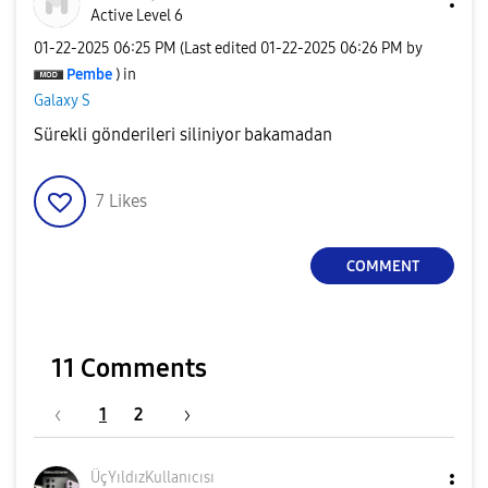
Active Level 6
‎01-22-2025
06:25 PM
(Last edited
‎01-22-2025
06:26 PM
by
Pembe
) in
Galaxy S
Sürekli gönderileri siliniyor bakamadan
7
Likes
COMMENT
11 Comments
1
2
ÜçYıldızKullanı
cısı