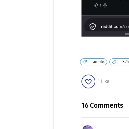
amole
S25
1
Like
16 Comments