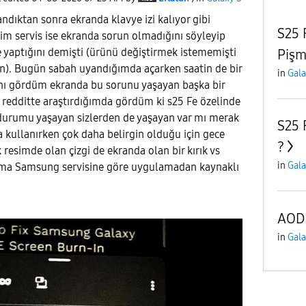
andıktan sonra ekranda klavye izi kalıyor gibi
S25 
tim servis ise ekranda sorun olmadığını söyleyip
 yaptığını demişti (ürünü değiştirmek istememişti
Pişm
). Bugün sabah uyandığımda açarken saatin de bir
in
Gala
ğını gördüm ekranda bu sorunu yaşayan başka bir
ca redditte araştırdığımda gördüm ki s25 Fe özelinde
u durumu yaşayan sizlerden de yaşayan var mı merak
S25 
a kullanırken çok daha belirgin olduğu için gece
?
k resimde olan çizgi de ekranda olan bir kırık vs
in
Gala
ama Samsung servisine göre uygulamadan kaynaklı
AOD
in
Gala