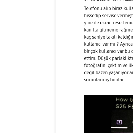
Telefonu alıp biraz kull
hissedip servise vermiş
yine de ekran resetleme
kanıtla gitmeme rağmen
kaç saniye takılı kaldı
kullanıcı var mı ? Ayrı
bir çok kullanıcı var b
ettim. Düşük parlaklıkt
fotoğrafını çektim ve il
değil bazen yaşanıyor 
sorunlarmış bunlar.