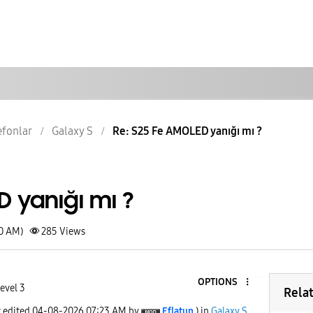
lefonlar
Galaxy S
Re: S25 Fe AMOLED yanığı mı ?
 yanığı mı ?
10 AM)
285
Views
OPTIONS
evel 3
Rela
t edited
‎04-08-2026
07:23 AM
by
Eflatun
) in
Galaxy S