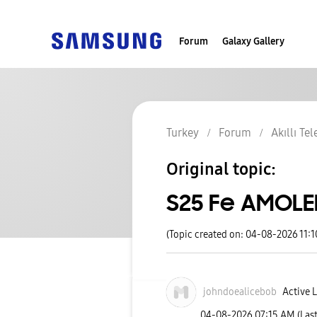
Forum
Galaxy Gallery
Turkey
Forum
Akıllı Te
Original topic:
S25 Fe AMOLED
(Topic created on: 04-08-2026 11:
johndoealicebob
Active L
‎04-08-2026
07:15 AM
(Las