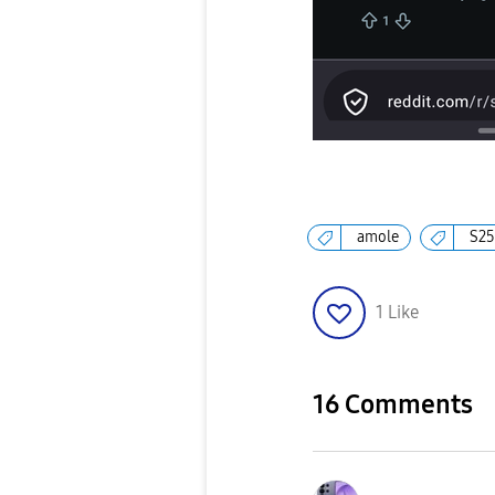
amole
S25
1
Like
16 Comments