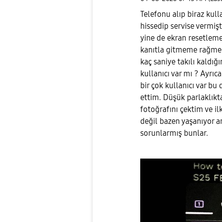
Telefonu alıp biraz kull
hissedip servise vermiş
yine de ekran resetleme
kanıtla gitmeme rağmen
kaç saniye takılı kaldı
kullanıcı var mı ? Ayrı
bir çok kullanıcı var b
ettim. Düşük parlaklıkt
fotoğrafını çektim ve il
değil bazen yaşanıyor 
sorunlarmış bunlar.