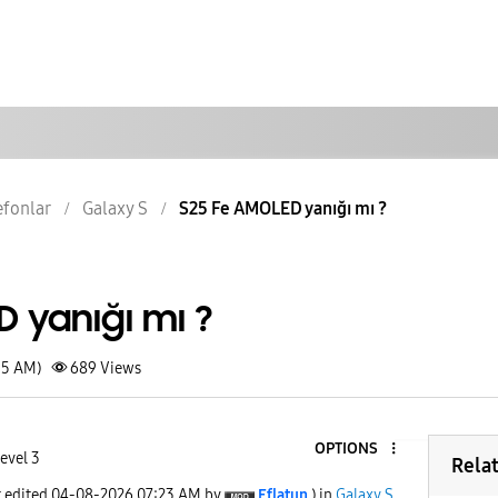
lefonlar
Galaxy S
S25 Fe AMOLED yanığı mı ?
 yanığı mı ?
15 AM)
689
Views
OPTIONS
evel 3
Rela
t edited
‎04-08-2026
07:23 AM
by
Eflatun
) in
Galaxy S