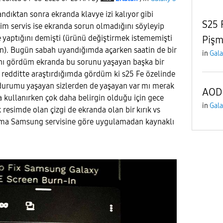
andıktan sonra ekranda klavye izi kalıyor gibi
S25 
tim servis ise ekranda sorun olmadığını söyleyip
 yaptığını demişti (ürünü değiştirmek istememişti
Pişm
). Bugün sabah uyandığımda açarken saatin de bir
in
Gala
ğını gördüm ekranda bu sorunu yaşayan başka bir
ca redditte araştırdığımda gördüm ki s25 Fe özelinde
u durumu yaşayan sizlerden de yaşayan var mı merak
AOD
a kullanırken çok daha belirgin olduğu için gece
in
Gala
k resimde olan çizgi de ekranda olan bir kırık vs
ama Samsung servisine göre uygulamadan kaynaklı