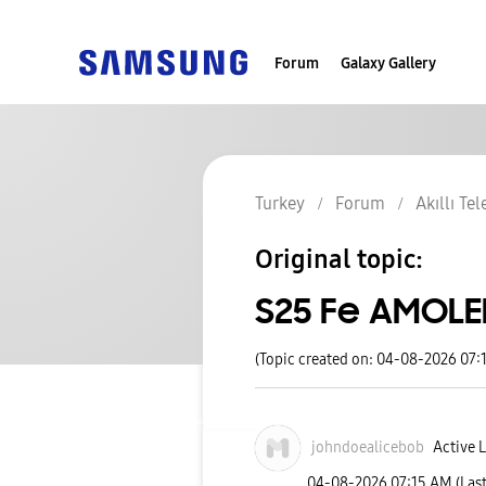
Forum
Galaxy Gallery
Turkey
Forum
Akıllı Te
Original topic:
S25 Fe AMOLED
(Topic created on: 04-08-2026 07:
johndoealicebob
Active L
‎04-08-2026
07:15 AM
(Las