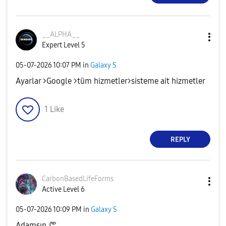
__ALPHA__
Expert Level 5
‎05-07-2026
10:07 PM
in
Galaxy S
Ayarlar >Google >tüm hizmetler>sisteme ait hizmetler
1
Like
REPLY
CarbonBasedLife
Forms
Active Level 6
‎05-07-2026
10:09 PM
in
Galaxy S
Adamsın
👏