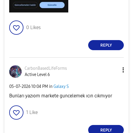
0
Likes
REPLY
CarbonBasedLife
Forms
Active Level 6
‎05-07-2026
10:04 PM
in
Galaxy S
Bunları yazıom markete guncelemek ıcın cıkmıyor
1
Like
REPLY