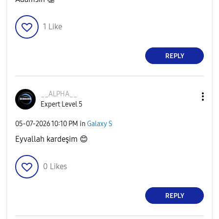
1
Like
REPLY
__ALPHA__
Expert Level 5
‎05-07-2026
10:10 PM
in
Galaxy S
Eyvallah kardeşim
😊
0
Likes
REPLY