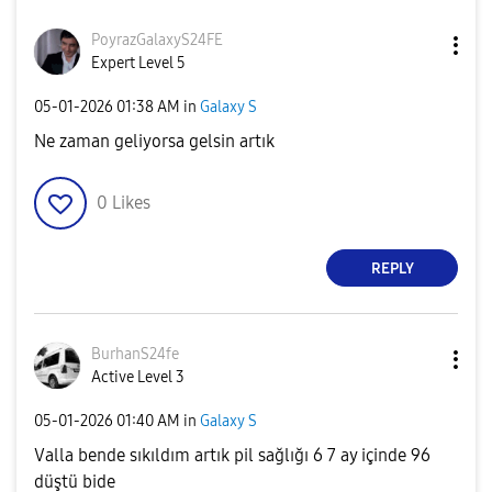
PoyrazGalaxyS24
FE
Expert Level 5
‎05-01-2026
01:38 AM
in
Galaxy S
Ne zaman geliyorsa gelsin artık
0
Likes
REPLY
BurhanS24fe
Active Level 3
‎05-01-2026
01:40 AM
in
Galaxy S
Valla bende sıkıldım artık pil sağlığı 6 7 ay içinde 96
düştü bide