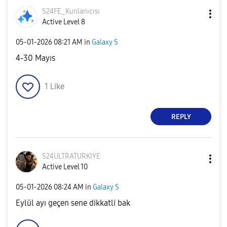
S24FE_Kunlanıcı
sı
Active Level 8
‎05-01-2026
08:21 AM
in
Galaxy S
4-30 Mayıs
1
Like
REPLY
S24ULTRATURKIYE
Active Level 10
‎05-01-2026
08:24 AM
in
Galaxy S
Eylül ayı geçen sene dikkatli bak