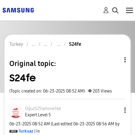
Turkey
S24fe
Original topic:
S24fe
(Topic created on: 06-23-2025 08:52 AM)
203
Views
OğuzS25Iphone16
e
Expert Level 5
‎06-23-2025
08:52 AM
(Last edited
‎06-23-2025
08:56 AM
by
Turkuaz
) in