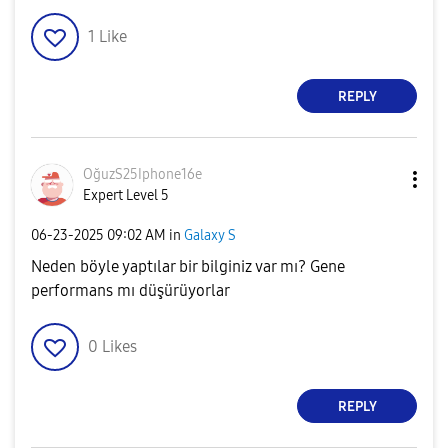
1
Like
REPLY
OğuzS25Iphone16
e
Expert Level 5
‎06-23-2025
09:02 AM
in
Galaxy S
Neden böyle yaptılar bir bilginiz var mı? Gene
performans mı düşürüyorlar
0
Likes
REPLY