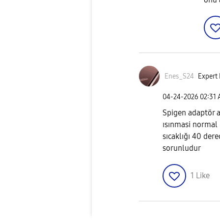
Enes_S24
Expert 
‎04-24-2026
02:31
Spigen adaptör a
ısınmasi normal d
sıcaklığı 40 der
sorunludur
1
Like