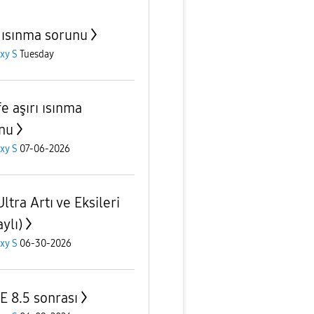
 ısınma sorunu
xy S
Tuesday
e aşırı ısınma
nu
xy S
07-06-2026
ltra Artı ve Eksileri
ylı)
xy S
06-30-2026
E 8.5 sonrası