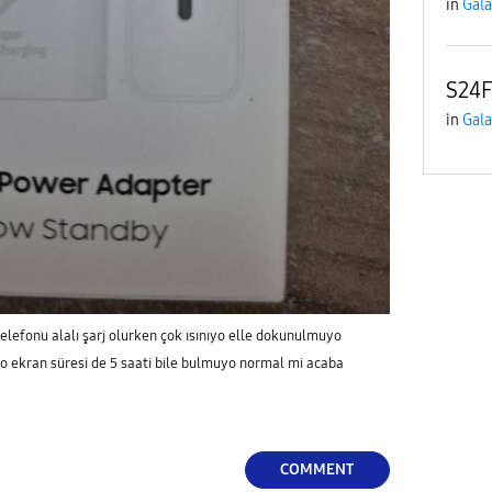
in
Gala
S24F
in
Gala
telefonu alalı şarj olurken çok ısınıyo elle dokunulmuyo
yo ekran süresi de 5 saati bile bulmuyo normal mi acaba
COMMENT