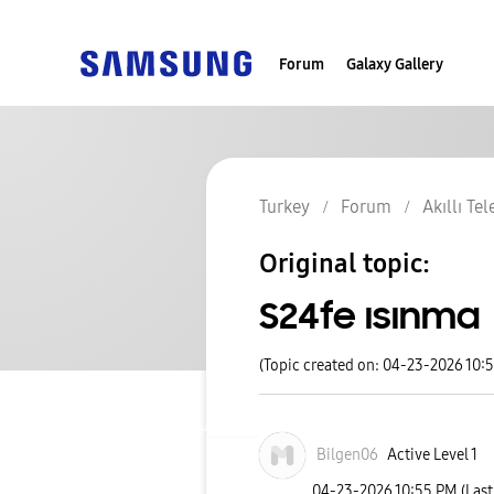
Forum
Galaxy Gallery
Turkey
Forum
Akıllı Te
Original topic:
S24fe ısınma
(Topic created on: 04-23-2026 10:
Bilgen06
Active Level 1
‎04-23-2026
10:55 PM
(Las