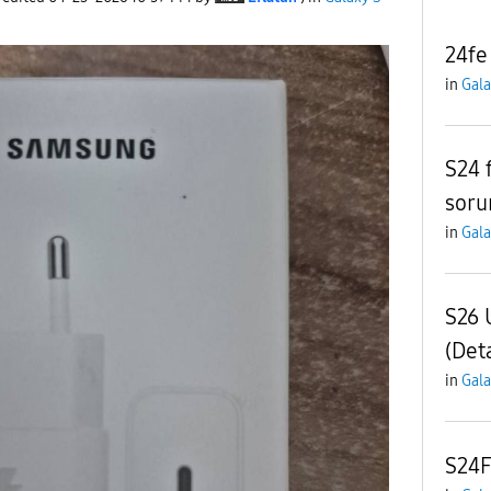
24fe
in
Gala
S24 f
soru
in
Gala
S26 U
(Deta
in
Gala
S24F