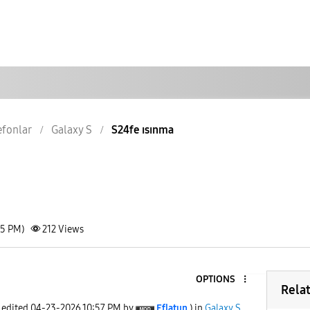
lefonlar
Galaxy S
S24fe ısınma
55 PM)
212
Views
OPTIONS
Rela
t edited
‎04-23-2026
10:57 PM
by
Eflatun
) in
Galaxy S