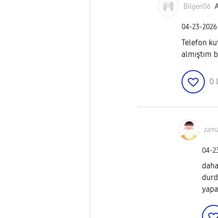
Bilgen06
A
‎04-23-2026
Telefon ku
almıştım b
0
zam
‎04-
daha
durd
yapa