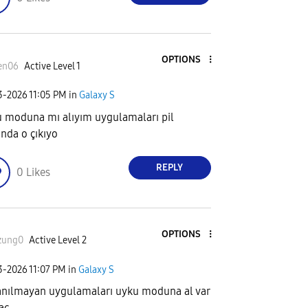
OPTIONS
en06
Active Level 1
23-2026
11:05 PM
in
Galaxy S
 moduna mı alıyım uygulamaları pil
ında o çıkıyo
REPLY
0
Likes
OPTIONS
zung0
Active Level 2
23-2026
11:07 PM
in
Galaxy S
anılmayan uygulamaları uyku moduna al var
aç