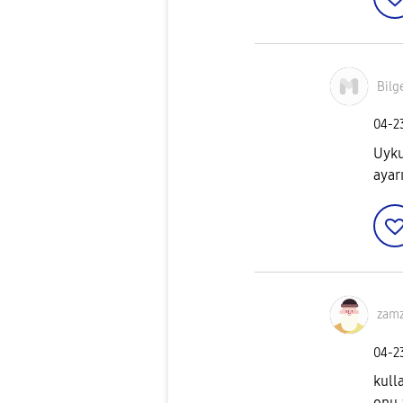
Bilg
‎04-
Uyku
ayar
zam
‎04-
kull
onu 