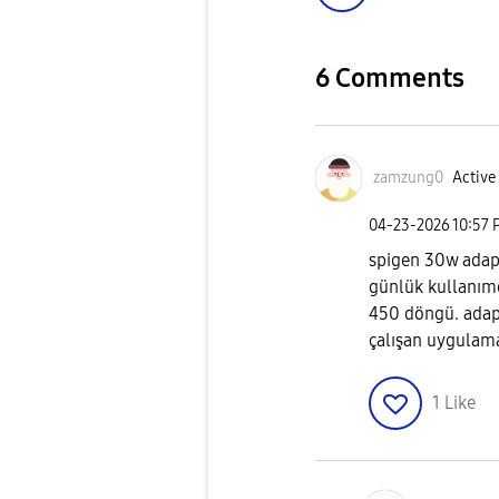
6 Comments
zamzung0
Active 
‎04-23-2026
10:57 
spigen 30w adap
günlük kullanımda
450 döngü. adapt
çalışan uygulama
1
Like