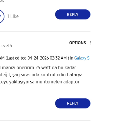
REPLY
1
Like
OPTIONS
Level 5
 AM
(Last edited
‎04-24-2026
02:32 AM
) in
Galaxy S
lmanızı öneririm 25 watt da bu kadar
eğil, şarj sırasında kontrol edin batarya
eceye yaklaşıyorsa muhtemelen adaptör
REPLY