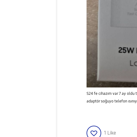
S24 fe cihazım var 7 ay oldu 
adaptör soğuyo telefon ısını
1
Like