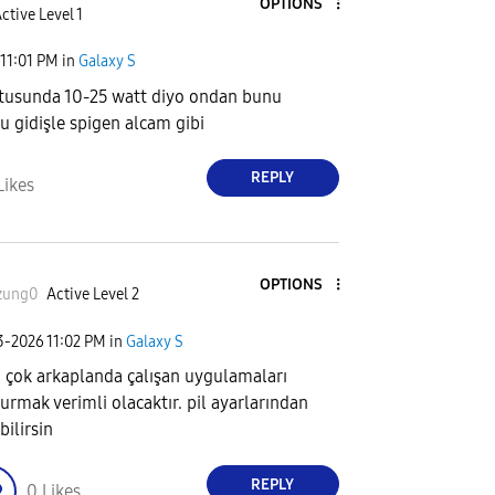
OPTIONS
ctive Level 1
11:01 PM
in
Galaxy S
tusunda 10-25 watt diyo ondan bunu
u gidişle spigen alcam gibi
REPLY
Likes
OPTIONS
zung0
Active Level 2
23-2026
11:02 PM
in
Galaxy S
 çok arkaplanda çalışan uygulamaları
urmak verimli olacaktır. pil ayarlarından
bilirsin
REPLY
0
Likes