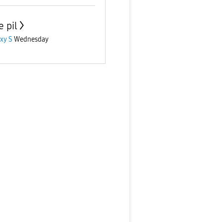
e pil
xy S
Wednesday