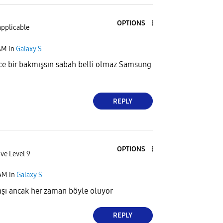
OPTIONS
applicable
AM
in
Galaxy S
ce bir bakmışsın sabah belli olmaz Samsung
REPLY
OPTIONS
ve Level 9
 AM
in
Galaxy S
aşı ancak her zaman böyle oluyor
REPLY