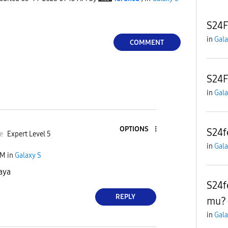
S24F
in
Gala
COMMENT
S24F
in
Gala
OPTIONS
S24f
e
Expert Level 5
in
Gala
AM
in
Galaxy S
aya
S24f
REPLY
mu?
in
Gala