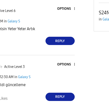
OPTIONS
ive Level 6
S24f
in
Gala
AM
in
Galaxy S
elsin Yeter Yeter Artık
REPLY
OPTIONS
fe
Active Level 3
12:30 AM
in
Galaxy S
ldi güncelleme
REPLY
Likes