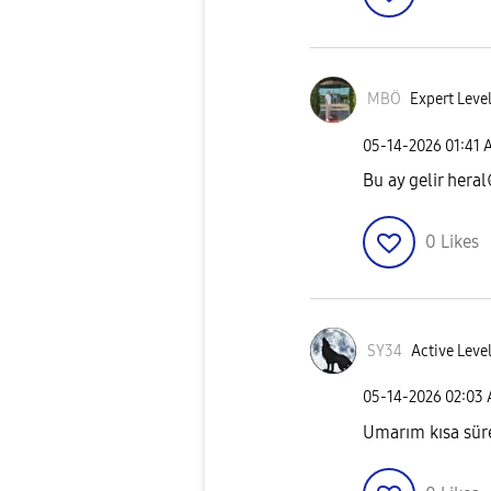
MBÖ
Expert Level
‎05-14-2026
01:41 
Bu ay gelir heral
0
Likes
SY34
Active Level
‎05-14-2026
02:03
Umarım kısa süre