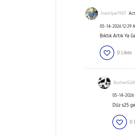
İnanUyar1907
Act
‎05-14-2026
12:29 
Bıktık Artık Ya G
0
Likes
BurhanS24
‎05-14-2026
Düz s25 ge
0