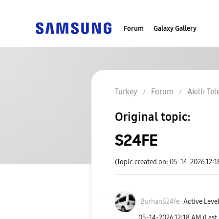
Forum
Galaxy Gallery
Turkey
Forum
Akıllı Te
Original topic:
S24FE
(Topic created on: 05-14-2026 12:
BurhanS24fe
Active Level
‎05-14-2026
12:18 AM
(Last