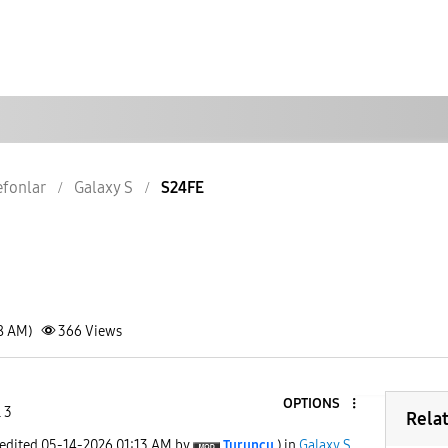
lefonlar
Galaxy S
S24FE
18 AM)
366
Views
OPTIONS
 3
Rela
 edited
‎05-14-2026
01:13 AM
by
Turuncu
) in
Galaxy S