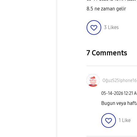
8.5 ne zaman gelir
3
Likes
7 Comments
OğuzS25Iphone16
‎05-14-2026
12:21 
Bugun veya haft
1
Like