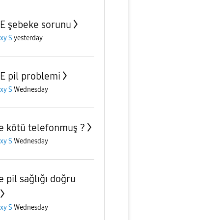
E şebeke sorunu
xy S
yesterday
E pil problemi
xy S
Wednesday
e kötü telefonmuş ?
xy S
Wednesday
e pil sağlığı doğru
xy S
Wednesday