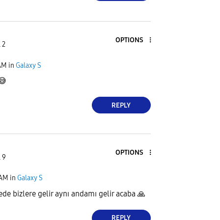
OPTIONS
 2
AM
in
Galaxy S
😅
REPLY
OPTIONS
 9
 AM
in
Galaxy S
de bizlere gelir aynı andamı gelir acaba
🙏
REPLY