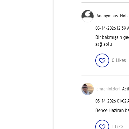
Anonymous
Not 
‎05-14-2026
12:39 
Bir bakmışsın ge
sağ solu
0
Likes
emreninizleri
Acti
‎05-14-2026
01:02
Bence Haziran b
1
Like