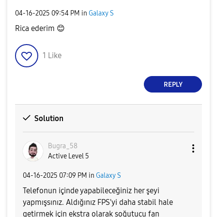
‎04-16-2025
09:54 PM
in
Galaxy S
Rica ederim
😊
1
Like
REPLY
Solution
Bugra_58
Active Level 5
‎04-16-2025
07:09 PM
in
Galaxy S
Telefonun içinde yapabileceğiniz her şeyi
yapmışsınız. Aldığınız FPS'yi daha stabil hale
getirmek için ekstra olarak soğutucu fan