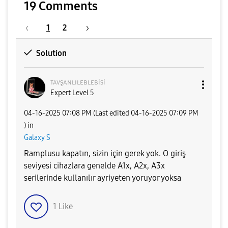
19 Comments
1
2
Solution
ᴛᴀᴠşᴀɴʟɪʟᴇʙʟᴇʙi
si
Expert Level 5
‎04-16-2025
07:08 PM
(Last edited
‎04-16-2025
07:09 PM
) in
Galaxy S
Ramplusu kapatın, sizin için gerek yok. O giriş
seviyesi cihazlara genelde A1x, A2x, A3x
serilerinde kullanılır ayriyeten yoruyor yoksa
1
Like