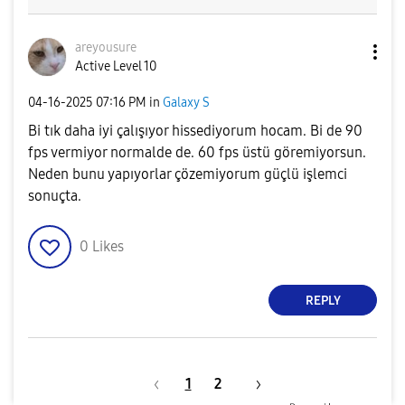
areyousure
Active Level 10
‎04-16-2025
07:16 PM
in
Galaxy S
Bi tık daha iyi çalışıyor hissediyorum hocam. Bi de 90
fps vermiyor normalde de. 60 fps üstü göremiyorsun.
Neden bunu yapıyorlar çözemiyorum güçlü işlemci
sonuçta.
0
Likes
REPLY
1
2