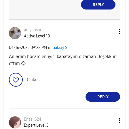
REPLY
areyousure
Active Level 10
‎04-16-2025
09:28 PM
in
Galaxy S
Anladım hocam en iyisi kapatayım o zaman. Teşekkür
ettim
😊
0
Likes
REPLY
Enes_S24
Expert Level 5