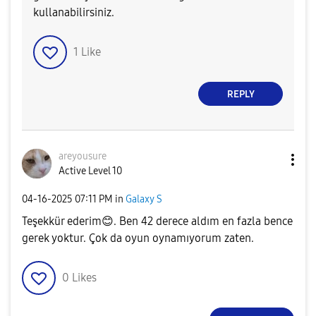
kullanabilirsiniz.
1
Like
REPLY
areyousure
Active Level 10
‎04-16-2025
07:11 PM
in
Galaxy S
Teşekkür ederim
😊
. Ben 42 derece aldım en fazla bence
gerek yoktur. Çok da oyun oynamıyorum zaten.
0
Likes