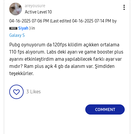
areyousure
Active Level 10
‎04-16-2025
07:06 PM
(Last edited
‎04-16-2025
07:14 PM
by
Siyah
) in
Galaxy S
Pubg oynuyorum da 120fps kilidim açıkken ortalama
110 fps alıyorum. Labs deki ayarı ve game booster plus
ayarını etkinleştirdim ama yapılabilecek farklı ayar var
mıdır? Ram plus açık 4 gb da alanım var. Şimdiden
teşekkürler.
3
Likes
COMMENT