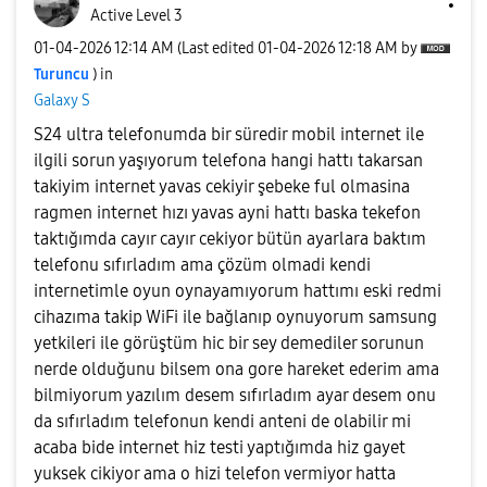
Active Level 3
‎01-04-2026
12:14 AM
(Last edited
‎01-04-2026
12:18 AM
by
Turuncu
) in
Galaxy S
S24 ultra telefonumda bir süredir mobil internet ile
ilgili sorun yaşıyorum telefona hangi hattı takarsan
takiyim internet yavas cekiyir şebeke ful olmasina
ragmen internet hızı yavas ayni hattı baska tekefon
taktığımda cayır cayır cekiyor bütün ayarlara baktım
telefonu sıfırladım ama çözüm olmadi kendi
internetimle oyun oynayamıyorum hattımı eski redmi
cihazıma takip WiFi ile bağlanıp oynuyorum samsung
yetkileri ile görüştüm hic bir sey demediler sorunun
nerde olduğunu bilsem ona gore hareket ederim ama
bilmiyorum yazılım desem sıfırladım ayar desem onu
da sıfırladım telefonun kendi anteni de olabilir mi
acaba bide internet hiz testi yaptığımda hiz gayet
yuksek cikiyor ama o hizi telefon vermiyor hatta