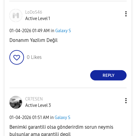
LoDoS46
Active Level 1
‎01-04-2026
01:49 AM
in
Galaxy S
Donanım Yazilım Değil
0
Likes
REPLY
CR7ESEN
Active Level 3
‎01-04-2026
01:51 AM
in
Galaxy S
Benimki garantili olsa gönderirdim sorun neymis
bulsunlar ama garantili degil