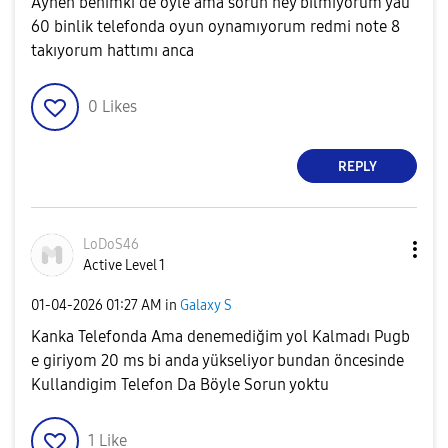
Aynen benimki de öyle ama sorun ney bilmiyorum yau
60 binlik telefonda oyun oynamıyorum redmi note 8
takıyorum hattımı anca
0
Likes
REPLY
LoDoS46
Active Level 1
‎01-04-2026
01:27 AM
in
Galaxy S
Kanka Telefonda Ama denemediğim yol Kalmadı Pugb
e giriyom 20 ms bi anda yükseliyor bundan öncesinde
Kullandigim Telefon Da Böyle Sorun yoktu
1
Like