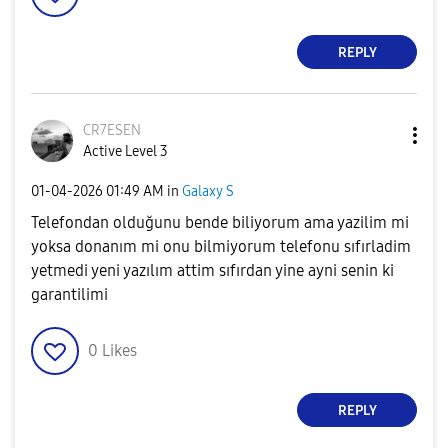
REPLY
CR7ESEN
Active Level 3
‎01-04-2026
01:49 AM
in
Galaxy S
Telefondan olduğunu bende biliyorum ama yazilim mi
yoksa donanım mi onu bilmiyorum telefonu sıfırladim
yetmedi yeni yazılım attim sıfırdan yine ayni senin ki
garantilimi
0
Likes
REPLY