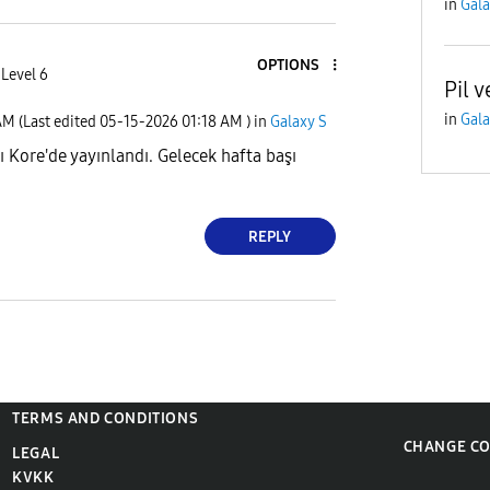
in
Gala
OPTIONS
 Level 6
Pil 
in
Gala
AM
(Last edited
‎05-15-2026
01:18 AM
) in
Galaxy S
 Kore'de yayınlandı. Gelecek hafta başı
REPLY
TERMS AND CONDITIONS
CHANGE C
LEGAL
KVKK