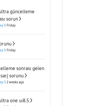
ultra güncelleme
ası sorun
xy S
Friday
Sorunu
xy S
Friday
elleme sonrası gelen
 sarj sorunu
xy S
2 weeks ago
ultra one uı8.5