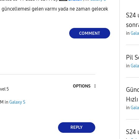
.5 güncellemesi gelen varmı yada ne zaman gelecek
S24 
sonr
COMMENT
in
Gala
Pil 
in
Gala
OPTIONS
Günc
vel 5
Hızlı
PM
in
Galaxy S
in
Gala
REPLY
S24 