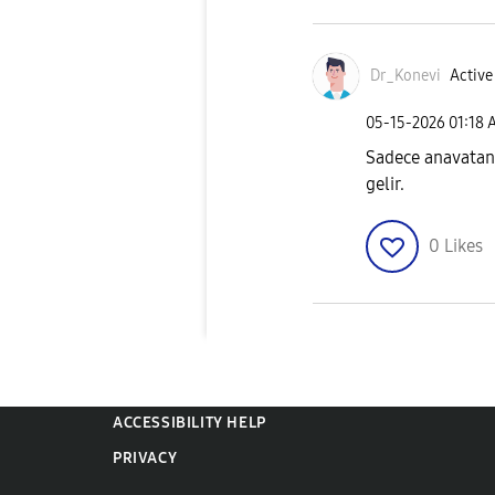
Dr_Konevi
Active
‎05-15-2026
01:18 
Sadece anavatanı
gelir.
0
Likes
ACCESSIBILITY HELP
PRIVACY