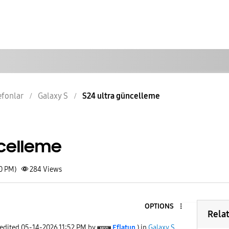
lefonlar
Galaxy S
S24 ultra güncelleme
ncelleme
50 PM)
284
Views
OPTIONS
Rela
 edited
‎05-14-2026
11:52 PM
by
Eflatun
) in
Galaxy S