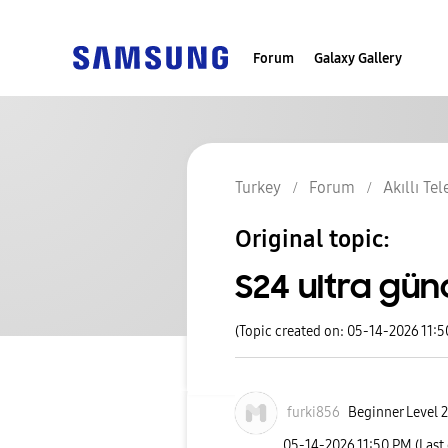
Forum
Galaxy Gallery
Turkey
Forum
Akıllı Te
Original topic:
S24 ultra gü
(Topic created on: 05-14-2026 11:
furki856
Beginner Level 2
‎05-14-2026
11:50 PM
(Last