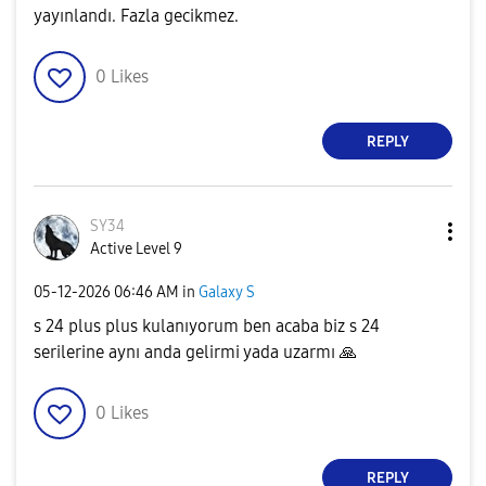
yayınlandı. Fazla gecikmez.
0
Likes
REPLY
SY34
Active Level 9
‎05-12-2026
06:46 AM
in
Galaxy S
s 24 plus plus kulanıyorum ben acaba biz s 24
serilerine aynı anda gelirmi yada uzarmı
🙏
0
Likes
REPLY