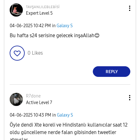
ᴛᴀᴠşᴀɴʟɪʟᴇʙʟᴇʙi
si
Expert Level 5
‎04-06-2025
10:42 PM
in
Galaxy S
Bu hafta s24 serisine gelecek inşaAllah
😊
0
Likes
REPLY
R7done
Active Level 7
‎04-06-2025
10:43 PM
in
Galaxy S
Öyle dendi Xte koreli ve Hindistanlı kullanıcılar saat 12
oldu güncelleme nerde falan gibisinden tweetler
atmışlar