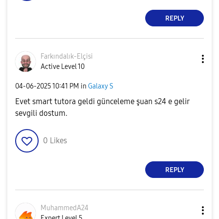
REPLY
Farkındalık-Elç
isi
Active Level 10
‎04-06-2025
10:41 PM
in
Galaxy S
Evet smart tutora geldi günceleme şuan s24 e gelir
sevgili dostum.
0
Likes
REPLY
MuhammedA24
Expert Level 5