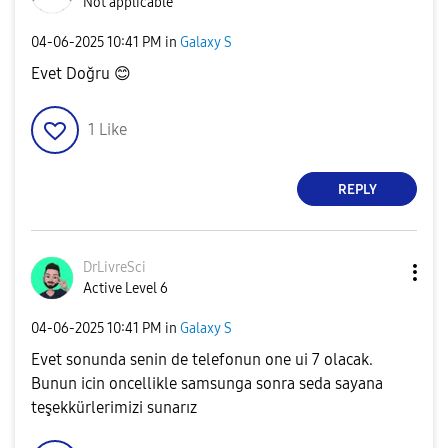
Not applicable
‎04-06-2025
10:41 PM
in
Galaxy S
Evet Doğru
😊
1
Like
REPLY
DrLivreSci
Active Level 6
‎04-06-2025
10:41 PM
in
Galaxy S
Evet sonunda senin de telefonun one ui 7 olacak.
Bunun icin oncellikle samsunga sonra seda sayana
teşekkürlerimizi sunarız