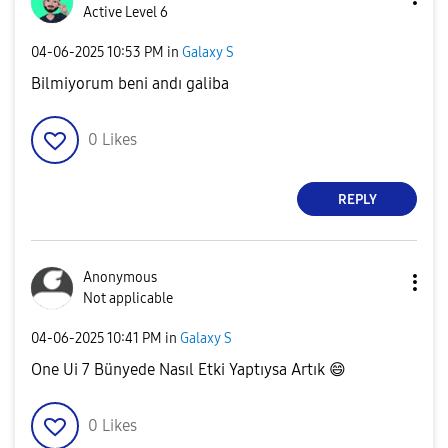
Active Level 6
‎04-06-2025
10:53 PM
in
Galaxy S
Bilmiyorum beni andı galiba
0
Likes
REPLY
Anonymous
Not applicable
‎04-06-2025
10:41 PM
in
Galaxy S
One Ui 7 Bünyede Nasıl Etki Yaptıysa Artık
😄
0
Likes