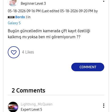
Beginner Level 3
‎05-18-2026
09:16 PM
(Last edited
‎05-18-2026
09:20 PM
by
Bordo
) in
Galaxy S
Bugün güncelledim kamerada çift kayıt özelliği
kalkmış mı yoksa ben mi göremiyorum ??
4
Likes
COMMENT
2 Comments
Lıghtnıng_McQue
en
Expert Level 5