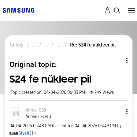
Turkey
Re: S24 fe nükleer pil
Original topic:
S24 fe nükleer pil
(Topic created on: 04-04-2026 06:03 PM)
249
Views
Ahmo_008
Active Level 3
‎04-04-2026
05:48 PM
(Last edited
‎04-04-2026
05:49 PM
by
Siyah
) in