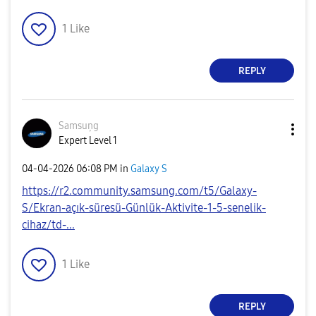
1
Like
REPLY
Samsuņg
Expert Level 1
‎04-04-2026
06:08 PM
in
Galaxy S
https://r2.community.samsung.com/t5/Galaxy-
S/Ekran-açık-süresü-Günlük-Aktivite-1-5-senelik-
cihaz/td-...
1
Like
REPLY