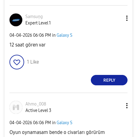
Samsuņg
Expert Level 1
‎04-04-2026
06:06 PM
in
Galaxy S
12 saat gören var
1
Like
REPLY
Ahmo_008
Active Level 3
‎04-04-2026
06:06 PM
in
Galaxy S
Oyun oynamasam bende o civarları görürüm