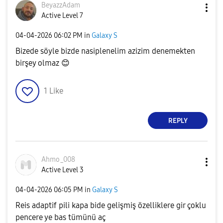
BeyazzAdam
Active Level 7
‎04-04-2026
06:02 PM
in
Galaxy S
Bizede söyle bizde nasiplenelim azizim denemekten
birşey olmaz
😊
1
Like
REPLY
Ahmo_008
Active Level 3
‎04-04-2026
06:05 PM
in
Galaxy S
Reis adaptif pili kapa bide gelişmiş özelliklere gir çoklu
pencere ye bas tümünü aç