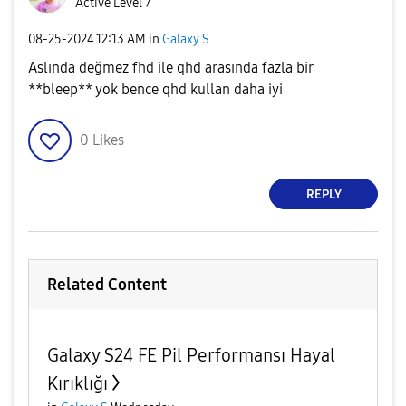
Active Level 7
‎08-25-2024
12:13 AM
in
Galaxy S
Aslında değmez fhd ile qhd arasında fazla bir
**bleep** yok bence qhd kullan daha iyi
0
Likes
REPLY
Related Content
Galaxy S24 FE Pil Performansı Hayal
Kırıklığı