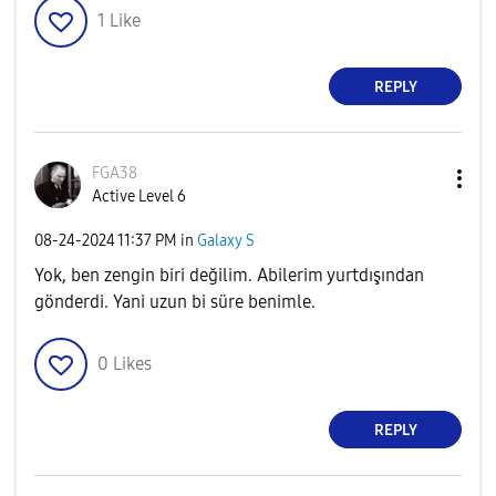
1
Like
REPLY
FGA38
Active Level 6
‎08-24-2024
11:37 PM
in
Galaxy S
Yok, ben zengin biri değilim. Abilerim yurtdışından
gönderdi. Yani uzun bi süre benimle.
0
Likes
REPLY