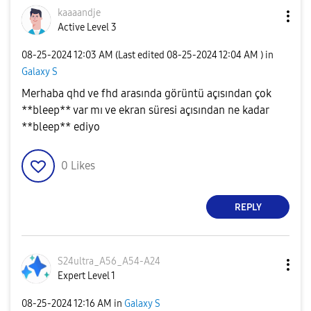
kaaaandje
Active Level 3
‎08-25-2024
12:03 AM
(Last edited
‎08-25-2024
12:04 AM
) in
Galaxy S
Merhaba qhd ve fhd arasında görüntü açısından çok
**bleep** var mı ve ekran süresi açısından ne kadar
**bleep** ediyo
0
Likes
REPLY
S24ultra_A56_A5
4-A24
Expert Level 1
‎08-25-2024
12:16 AM
in
Galaxy S