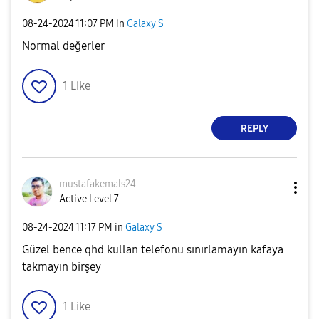
‎08-24-2024
11:07 PM
in
Galaxy S
Normal değerler
1
Like
REPLY
mustafakemals24
Active Level 7
‎08-24-2024
11:17 PM
in
Galaxy S
Güzel bence qhd kullan telefonu sınırlamayın kafaya
takmayın birşey
1
Like