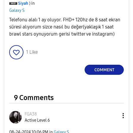
Siyah
) in
Galaxy S
Telefonu alalı 1 ay oluyor. FHD+ 120hz de 8 saat ekran
süresi alıyorum sizce nasıl bu değer(yaklaşık 1 saat
brawl stars oynuyorum gerisi twitter ve instagram)
1
Like
COMMENT
9 Comments
FGA38
Active Level 6
‎08-24-2024
10:06 PM
in
Galaxy S