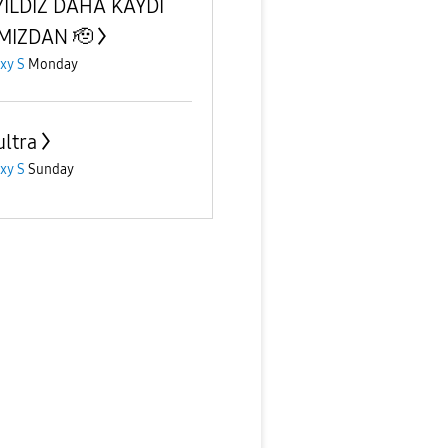
YILDIZ DAHA KAYDI
MIZDAN 🫡
xy S
Monday
ultra
xy S
Sunday