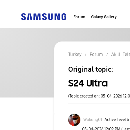
Forum
Galaxy Gallery
Turkey
Forum
Akıllı Te
Original topic:
S24 Ultra
(Topic created on: 05-04-2026 12:
Wukong01
Active Level 6
‎05-04-2026
12:09 PM
(Las