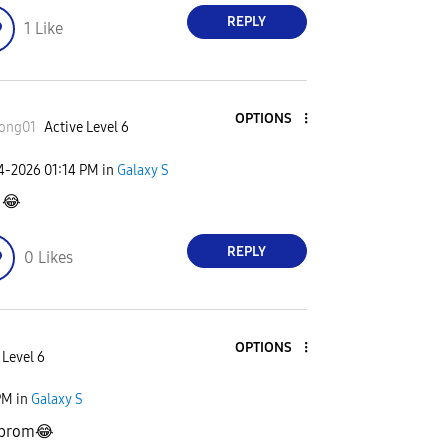
REPLY
1
Like
OPTIONS
ong01
Active Level 6
04-2026
01:14 PM
in
Galaxy S
t
😂
REPLY
0
Likes
OPTIONS
 Level 6
PM
in
Galaxy S
 brom
😂