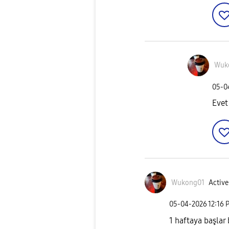
Wuk
‎05-
Eve
Wukong01
Active
‎05-04-2026
12:16 
1 haftaya başlar