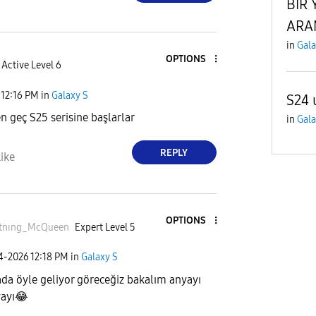
BİR 
ARA
in
Gala
OPTIONS
Active Level 6
12:16 PM
in
Galaxy S
S24 
en geç S25 serisine başlarlar
in
Gala
REPLY
ike
OPTIONS
htnıng_McQue
en
Expert Level 5
04-2026
12:18 PM
in
Galaxy S
da öyle geliyor göreceğiz bakalım anyayı
ayı
😂