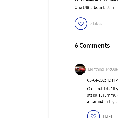
One UI8.5 beta bitti mi
5
Likes
6 Comments
Lıghtnıng_McQue
‎05-04-2026
12:11 
O da belli değil
stabil sürümmü g
anlamadım hiç bi
1
Like