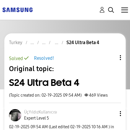
Turkey
S24 Ultra Beta 4
Resolved!
Solved
Original topic:
S24 Ultra Beta 4
(Topic created on: 02-19-2025 09:54 AM)
469
Views
ÜçYıldızKullanı
cısı
Expert Level 5
‎02-19-2025
09:54 AM
(Last edited
‎02-19-2025
10:16 AM
) in