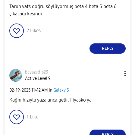
Tarun vats doğru söylüyormuş beta 4 beta 5 beta 6
çıkacağı kesindi
2
Likes
REPLY
beyazad-s23
Active Level 9
‎02-19-2025
11:42 AM
in
Galaxy S
Kağnı hızıyla yaza anca gelir. Fiyasko ya
1
Like
REPLY