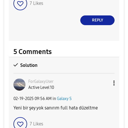
7
Likes
REPLY
5 Comments
Solution
ForGalaxyUser
Active Level 10
‎02-19-2025
09:56 AM
in
Galaxy S
Yeni bir şey yok sanırım full hata düzeltme
7
Likes