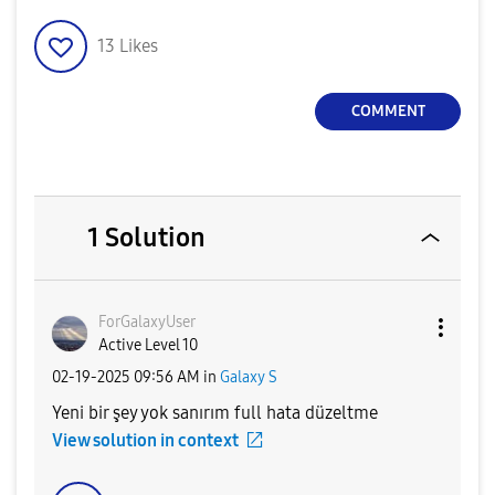
13
Likes
COMMENT
1 Solution
ForGalaxyUser
Active Level 10
‎02-19-2025
09:56 AM
in
Galaxy S
Yeni bir şey yok sanırım full hata düzeltme
View solution in context