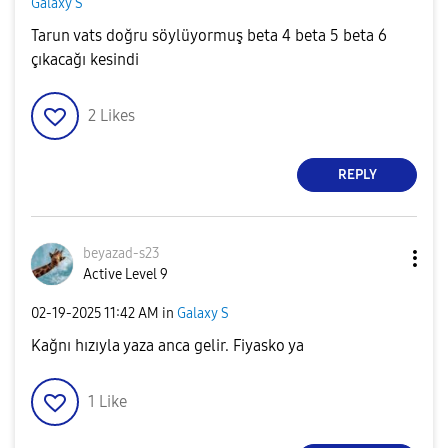
Galaxy S
Tarun vats doğru söylüyormuş beta 4 beta 5 beta 6
çıkacağı kesindi
2
Likes
REPLY
beyazad-s23
Active Level 9
‎02-19-2025
11:42 AM
in
Galaxy S
Kağnı hızıyla yaza anca gelir. Fiyasko ya
1
Like