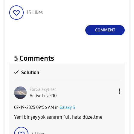
13
Likes
COMMENT
5 Comments
Solution
ForGalaxyUser
Active Level 10
‎02-19-2025
09:56 AM
in
Galaxy S
Yeni bir şey yok sanırım full hata düzeltme
7
Likes