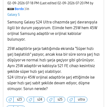
‎02-09-2026
07:18 PM
(Last edited
‎02-09-2026
07:20 PM
by
Bordo
) in
Galaxy S
Samsung Galaxy S24 Ultra cihazımda şarj davranışıyla
ilgili bir durum yaşıyorum. Elimde hem 25W hem 45W
orijinal Samsung adaptör ve orijinal kablolar
bulunuyor.
25W adaptörle şarja taktığımda ekranda “Süper hızlı
şarj başlatıldı” yazıyor, ancak kısa bir süre sonra şarj hızı
düşüyor ve normal hızlı şarja geçiyor gibi görünüyor.
Aynı 25W adaptör ve kabloyla S21 FE cihazı kesintisiz
şekilde süper hızlı şarj olabiliyor.
S24 Ultra’yı 45W orijinal adaptörle şarj ettiğimde ise
süper hızlı şarj sabit şekilde devam ediyor, düşme
olmuyor. Sorun nerede?
s23
s24
s25
ultra