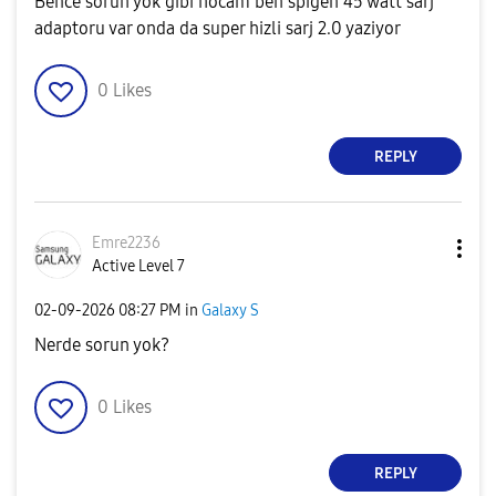
Bence sorun yok gibi hocam ben spigen 45 watt sarj
adaptoru var onda da super hizli sarj 2.0 yaziyor
0
Likes
REPLY
Emre2236
Active Level 7
‎02-09-2026
08:27 PM
in
Galaxy S
Nerde sorun yok?
0
Likes
REPLY