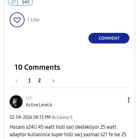
Şarj
1
Like
COMMENT
10 Comments
1
2
Et0
Active Level 6
‎02-09-2026
08:13 PM
in
Galaxy S
Hocam s24U 45 watt hizli sarj destekliyor 25 watt
adaptor kullaninca super hizli sarj yazmaz s21 fe ise 25