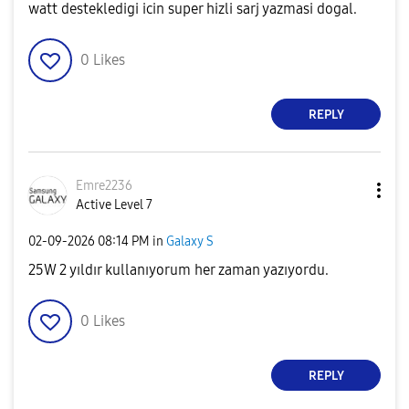
watt destekledigi icin super hizli sarj yazmasi dogal.
0
Likes
REPLY
Emre2236
Active Level 7
‎02-09-2026
08:14 PM
in
Galaxy S
25W 2 yıldır kullanıyorum her zaman yazıyordu.
0
Likes
REPLY