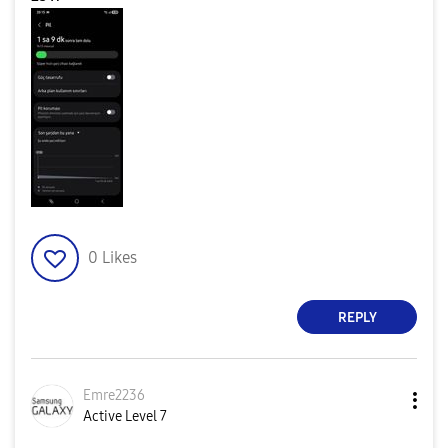
0
Likes
REPLY
Emre2236
Active Level 7