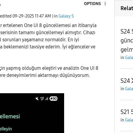
OPTIONS
7
Rela
 edited
‎09-29-2025
11:47 AM
) in
Galaxy S
ür ertelenen One UI 8 güncellemesi an itibarıyla
S24 
 serisinin tamamı güncellemeyi almıştır. Cihazı
günc
l sorunları yaşamanız normaldir. En iyi
a beklemenizi tavsiye ederim. İyi eğlenceler ve
gelm
in
Gala
için yapmış olduğum eleştiri ve analizin One UI 8
izlere deneyimlerimi aktarmayı düşünüyorum.
S24
in
Gala
S21 
in
Gala