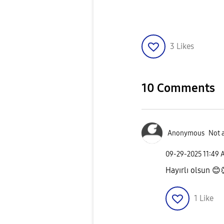
3
Likes
10 Comments
Anonymous
Not 
‎09-29-2025
11:49 
Hayırlı olsun
😊
1
Like