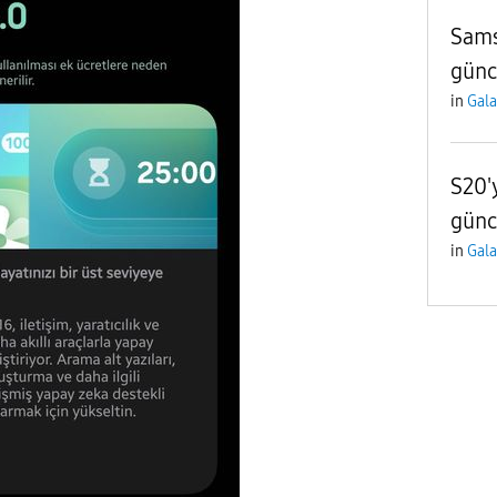
Sam
günce
in
Gala
S20'
günc
in
Gala