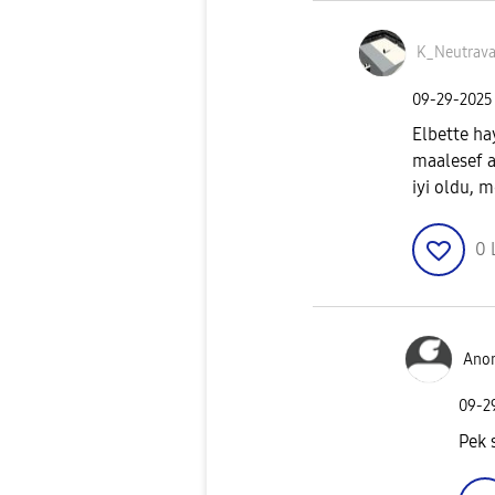
K_Neutrav
‎09-29-2025
Elbette ha
maalesef a
iyi oldu, m
0
Ano
‎09-
Pek 