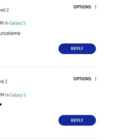
OPTIONS
vel 2
AM
in
Galaxy S
gunceleme
REPLY
OPTIONS
el 2
PM
in
Galaxy S
❤
REPLY