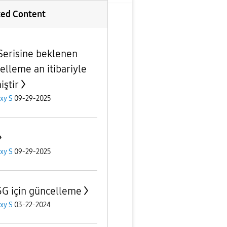
ted Content
Serisine beklenen
elleme an itibariyle
iştir
xy S
09-29-2025
xy S
09-29-2025
5G için güncelleme
xy S
03-22-2024