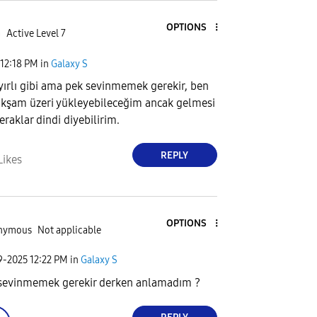
OPTIONS
a
Active Level 7
12:18 PM
in
Galaxy S
yırlı gibi ama pek sevinmemek gerekir, ben
kşam üzeri yükleyebileceğim ancak gelmesi
eraklar dindi diyebilirim.
REPLY
Likes
OPTIONS
nymous
Not applicable
29-2025
12:22 PM
in
Galaxy S
sevinmemek gerekir derken anlamadım ?