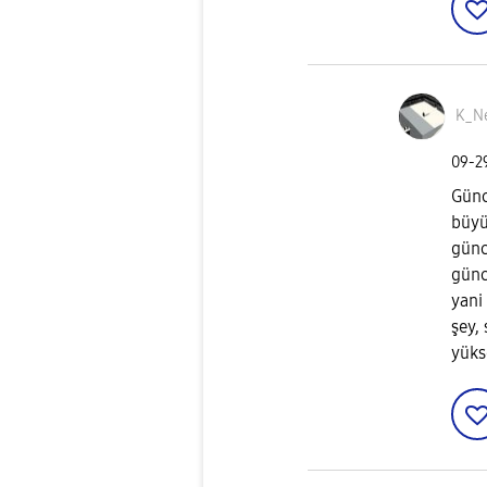
K_Ne
‎09-
Günc
büyü
günc
günc
yani
şey,
yüks