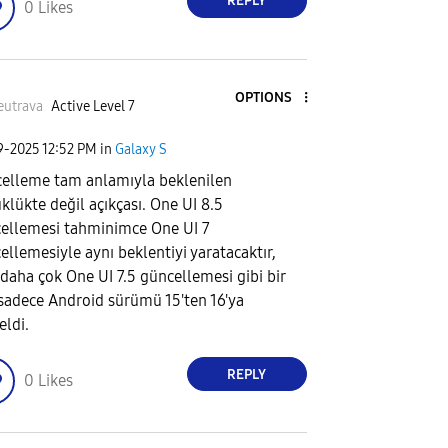
REPLY
0
Likes
OPTIONS
utrava
Active Level 7
29-2025
12:52 PM
in
Galaxy S
elleme tam anlamıyla beklenilen
klükte değil açıkçası. One UI 8.5
ellemesi tahminimce One UI 7
ellemesiyle aynı beklentiyi yaratacaktır,
 daha çok One UI 7.5 güncellemesi gibi bir
 sadece Android sürümü 15'ten 16'ya
eldi.
REPLY
0
Likes