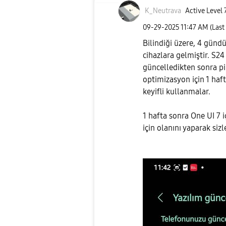
K_Neutrava
Active Level 
‎09-29-2025
11:47 AM
(Last
Bilindiği üzere, 4 günd
cihazlara gelmiştir. S24
güncelledikten sonra pi
optimizasyon için 1 haft
keyifli kullanmalar.
1 hafta sonra One UI 7 
için olanını yaparak s