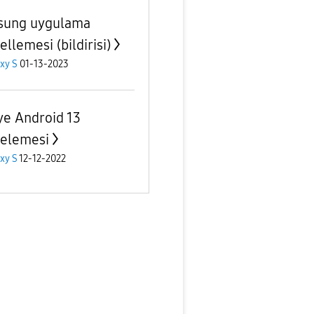
sung uygulama
llemesi (bildirisi)
xy S
01-13-2023
ye Android 13
elemesi
xy S
12-12-2022