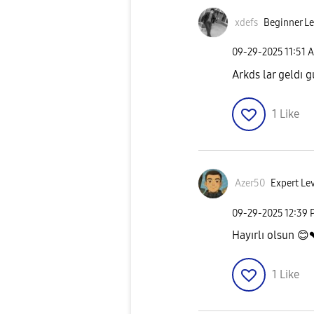
xdefs
Beginner Le
‎09-29-2025
11:51 
Arkds lar geldı 
1
Like
Azer50
Expert Lev
‎09-29-2025
12:39 
Hayırlı olsun
😊
1
Like