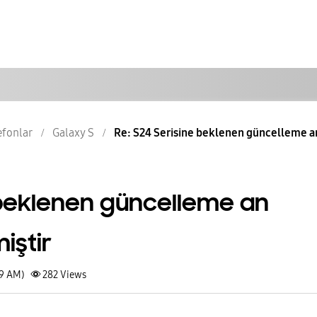
lefonlar
Galaxy S
Re: S24 Serisine beklenen güncelleme an i
 beklenen güncelleme an
miştir
49 AM)
282
Views