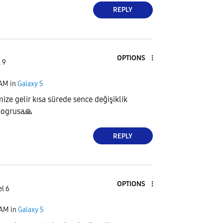
REPLY
OPTIONS
 9
 AM
in
Galaxy S
ze gelir kısa sürede sence değişiklik
dogrusa
🙏
REPLY
OPTIONS
el 6
 AM
in
Galaxy S