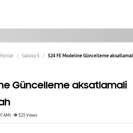
lefonlar
Galaxy S
S24 FE Modeline Güncelleme aksatlamali 
ine Güncelleme aksatlamali
lah
01 AM)
323
Views