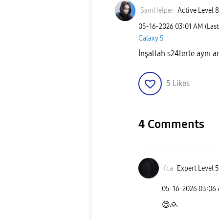
SamHelper
Active Level 8
‎05-16-2026
03:01 AM
(Las
Galaxy S
İnşallah s24lerle aynı a
5
Likes
4 Comments
fca
Expert Level 5
‎05-16-2026
03:06
😊
🙏