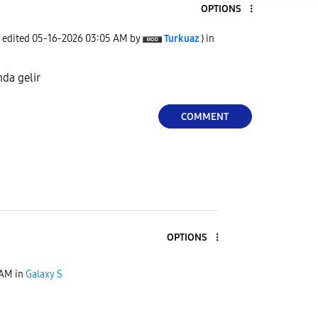
OPTIONS
t edited
‎05-16-2026
03:05 AM
by
Turkuaz
) in
nda gelir
COMMENT
OPTIONS
 AM
in
Galaxy S