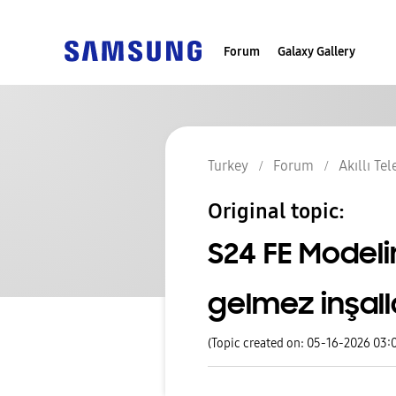
Forum
Galaxy Gallery
Turkey
Forum
Akıllı Te
Original topic:
S24 FE Model
gelmez inşal
(Topic created on: 05-16-2026 03: