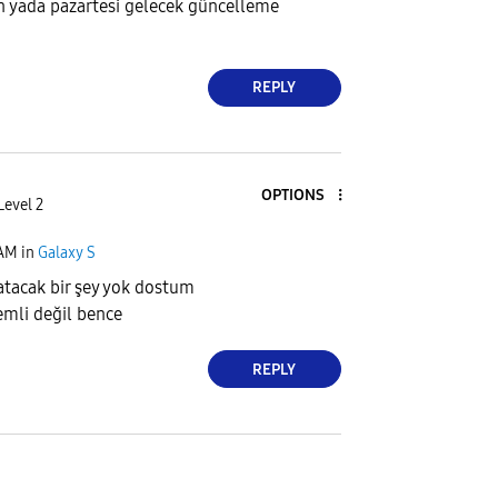
n yada pazartesi gelecek güncelleme
REPLY
OPTIONS
Level 2
 AM
in
Galaxy S
atacak bir şey yok dostum
emli değil bence
REPLY