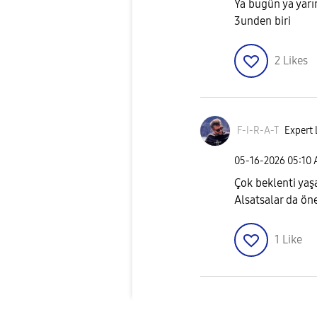
Ya bugün ya yarı
3unden biri
2
Likes
F-I-R-A-T
Expert 
‎05-16-2026
05:10
Çok beklenti yaş
Alsatsalar da ön
1
Like